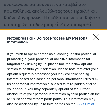
ανακοίνωσε ότι αδυνατεί να κατεβεί στο
πρωτάθλημα, ακολουθώντας τους Ηρακλή και
Κρόνο Αργυράδων. Η ομάδα του νομού Καβάλας
υποστήριξε ότι δεν μπορεί ν' ανταποκριθεί
οικονομικά στα δεδομένα και τις απαιτήσεις της
νέας κατηγορίας, καθώς αν και πολλοί
Notospress.gr -
Do Not Process My Personal
Information
εξέφρασαν την πρόθεση να βοηθήσουν
τελευταία στιγμή έκαναν πίσω.
If you wish to opt-out of the sale, sharing to third parties, or
processing of your personal or sensitive information for
Η Μαύρη Θύελλα, έτσι, παίρνει τη θέση του
targeted advertising by us, please use the below opt-out
Νέστου και θα συμμετέχει στο πρωτάθλημα της
section to confirm your selection. Please note that after your
opt-out request is processed you may continue seeing
Football League την επόμενη σεζόν. Η ομάδα της
interest-based ads based on personal information utilized by
Μεσσηνίας, υπενθυμίζεται ότι, είχε διεκδικήσει
us or personal information disclosed to third parties prior to
την συμμετοχή της στα μπαράζ με τον Διαγόρα,
your opt-out. You may separately opt-out of the further
disclosure of your personal information by third parties on the
χωρίς όμως να τα καταφέρει στα μπαράζ.
IAB’s list of downstream participants. This information may
also be disclosed by us to third parties on the
IAB’s List of