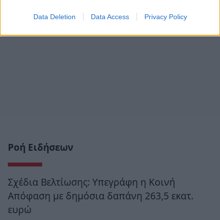
Data Deletion
Data Access
Privacy Policy
Ροή Ειδήσεων
Σχέδια Βελτίωσης: Υπεγράφη η Κοινή
Απόφαση με δημόσια δαπάνη 263,5 εκατ.
ευρώ