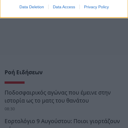
Data Deletion
Data Access
Privacy Policy
Ροή Ειδήσεων
Ποδοσφαιρικός αγώνας που έμεινε στην
ιστορία ως το ματς του θανάτου
08:30
Εορτολόγιο 9 Αυγούστου: Ποιοι γιορτάζουν