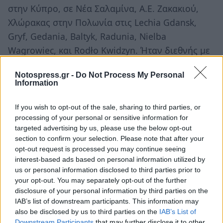
στην Κύπρο, σε Νέα Σαλαμίνα, Α.Ε. Ζακακιού,
Χλώρακας στην Πολωνία στις Lechia Gdansk,
Gryf, Gedania, Baltyk, Radunia, Nielba
Wagrowiec, και Rodło Kwidzyn. Ήταν διεθνής με
τις ομάδες Κ15 και Κ16 της Πολωνίας με την
Notospress.gr -
Do Not Process My Personal
οποία κατέκτησε το χάλκινο μετάλλιο στο
Information
Ευρωπαϊκό Πρωτάθλημα.
Ο Πετρίδης είναι 19 ετών, αγωνίζεται ως
If you wish to opt-out of the sale, sharing to third parties, or
processing of your personal or sensitive information for
αμυντικό χαφ/μέσος, ξεκίνησε από τις
targeted advertising by us, please use the below opt-out
ακαδημίες του Α.Ο. Λουτράκι, συνέχισε στην
section to confirm your selection. Please note that after your
ομάδα Κ17 της ΑΕΚ και επέστρεψε στον Α.Ο.
opt-out request is processed you may continue seeing
interest-based ads based on personal information utilized by
Λουτράκι με τον οποίο αγωνίστηκε δύο
us or personal information disclosed to third parties prior to
«γεμάτες» χρονιές.
your opt-out. You may separately opt-out of the further
disclosure of your personal information by third parties on the
IAB’s list of downstream participants. This information may
also be disclosed by us to third parties on the
IAB’s List of
Downstream Participants
that may further disclose it to other