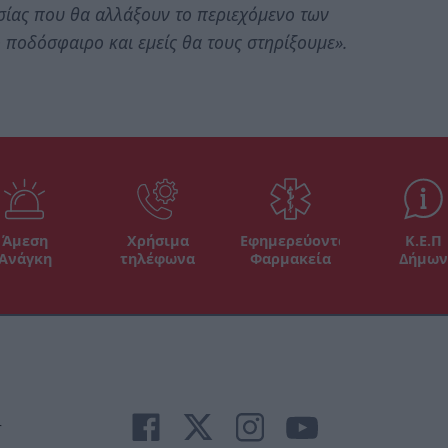
σίας που θα αλλάξουν το περιεχόμενο των
 ποδόσφαιρο και εμείς θα τους στηρίξουμε».
Άμεση
Χρήσιμα
Εφημερεύοντα
Κ.Ε.Π
Ανάγκη
τηλέφωνα
Φαρμακεία
Δήμων
r