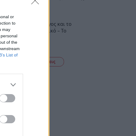
ην καθημερινότητα
:43
sonal or
ection to
υστράς: Έλιωσε ο πάγος και το
ou may
γκλημα είναι οικονομικό – Το
 personal
επορτάζ έλαβε τέλος!
out of the
:27
 downstream
B’s List of
Δείτε όλες τις ειδήσεις