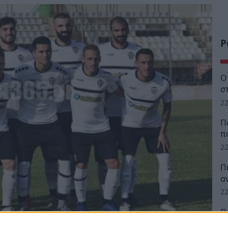
Ρ
Ο
σ
22
Π
π
22
Π
α
22
Π
ά