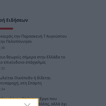
οή Ειδήσεων
 καιρός την Παρασκευή 7 Αυγούστου
την Πελοπόννησο
:36
οιο θεωρείς σήμερα στην Ελλάδα το
ιο επικίνδυνο επάγγελμα;
:35
ωλείται Οικόπεδο ή δίδεται
ντιπαροχή, στη Σπάρτη
:34
αλαιολόγου Σπάρτης: Έργο που
λλαξε την εικόνα της πόλης, αλλά όχι