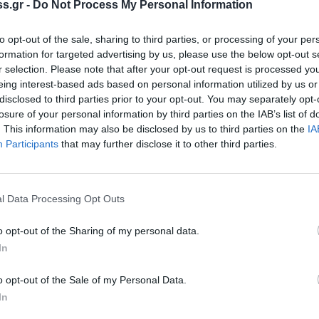
s.gr -
Do Not Process My Personal Information
τ
20
to opt-out of the sale, sharing to third parties, or processing of your per
spress όταν αναζητάς ειδήσεις στη Google
formation for targeted advertising by us, please use the below opt-out s
Μ
r selection. Please note that after your opt-out request is processed y
έ
 ως προτιμώμενη πηγή
eing interest-based ads based on personal information utilized by us or
ρ
τελέσματα της Google
disclosed to third parties prior to your opt-out. You may separately opt-
20
losure of your personal information by third parties on the IAB’s list of
στη Football League
. This information may also be disclosed by us to third parties on the
IA
Participants
that may further disclose it to other third parties.
l Data Processing Opt Outs
ζεται τη νέα σεζόν η Καλαμάτα, μετά την
ς ΕΠΟ.
o opt-out of the Sharing of my personal data.
In
νδίας συνεδρίασε την Δευτέρα (2/9) και
o opt-out of the Sale of my Personal Data.
 της επιτροπής διοργανώσεων για την άνοδο
In
γορία του ελληνικού ποδοσφαίρου.