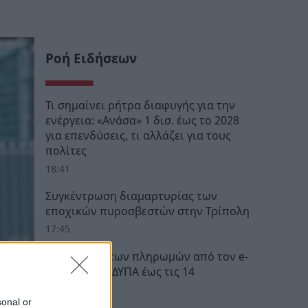
Ροή Ειδήσεων
Τι σημαίνει ρήτρα διαφυγής για την
ενέργεια: «Ανάσα» 1 δισ. έως το 2028
για επενδύσεις, τι αλλάζει για τους
πολίτες
18:41
Συγκέντρωση διαμαρτυρίας των
εποχικών πυροσβεστών στην Τρίπολη
17:45
Ο «χάρτης» των πληρωμών από τον e-
ΕΦΚΑ και τη ΔΥΠΑ έως τις 14
Αυγούστου
sonal or
12:28