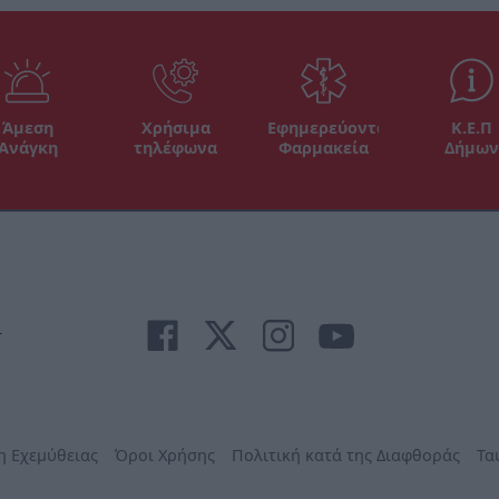
Άμεση
Χρήσιμα
Εφημερεύοντα
Κ.Ε.Π
Ανάγκη
τηλέφωνα
Φαρμακεία
Δήμων
r
η Εχεμύθειας
Όροι Χρήσης
Πολιτική κατά της Διαφθοράς
Τα