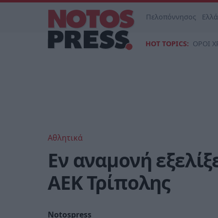
Πελοπόννησος
Ελλ
HOT TOPICS:
ΟΡΟΙ Χ
Αθλητικά
Εν αναμονή εξελίξ
ΑΕΚ Τρίπολης
Notospress