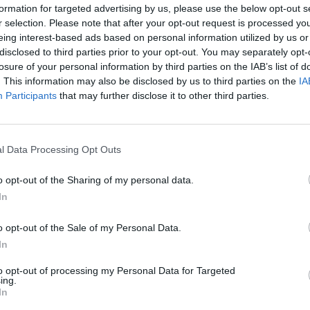
formation for targeted advertising by us, please use the below opt-out s
r selection. Please note that after your opt-out request is processed y
eing interest-based ads based on personal information utilized by us or
disclosed to third parties prior to your opt-out. You may separately opt-
losure of your personal information by third parties on the IAB’s list of
. This information may also be disclosed by us to third parties on the
IA
Participants
that may further disclose it to other third parties.
 Notospress όταν αναζητάς ειδήσεις στη Google
οσθήκη ως προτιμώμενη πηγή
l Data Processing Opt Outs
τα αποτελέσματα της Google
o opt-out of the Sharing of my personal data.
In
o opt-out of the Sale of my Personal Data.
In
αυτό του Παναρκαδικού και της ΑΕΚ Τρίπολης
ων της Γ' Εθνικής μέχρι και την ώρα αυτή το
to opt-out of processing my Personal Data for Targeted
ing.
ι ο έντονος προβληματισμός και οι συνεχείς
In