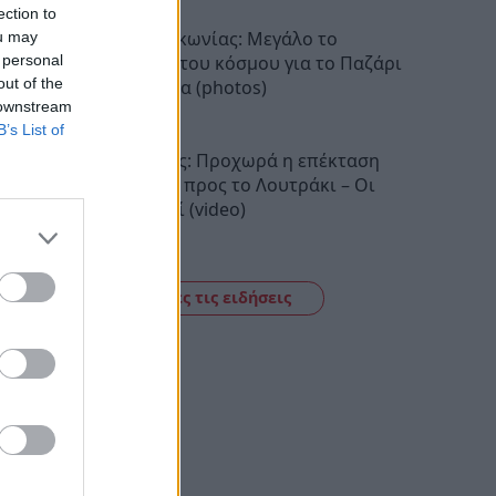
ection to
Νεάπολη Λακωνίας: Μεγάλο το
ou may
ενδιαφέρον του κόσμου για το Παζάρι
 personal
out of the
στην παραλία (photos)
 downstream
11:52
B’s List of
Προαστιακός: Προχωρά η επέκταση
της γραμμής προς το Λουτράκι – Οι
νέοι σταθμοί (video)
11:34
Δείτε όλες τις ειδήσεις