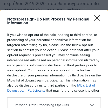
περιόδου 2019-2020, που θα πραγματοποιηθεί
στα γραφεία της Ένωσης, την Τετάρτη 25
Σεπτεμβρίου 2019 και ώρα 12:30. Η προθεσμία
Notospress.gr -
Do Not Process My Personal
υποβολής δηλώσεων συμμετοχής στα
Information
πρωταθλήματα υποδομής, λήγει την Παρασκευή
If you wish to opt-out of the sale, sharing to third parties, or
20 Σεπτεμβρίου 2019.
processing of your personal or sensitive information for
targeted advertising by us, please use the below opt-out
section to confirm your selection. Please note that after your
opt-out request is processed you may continue seeing
interest-based ads based on personal information utilized by
us or personal information disclosed to third parties prior to
your opt-out. You may separately opt-out of the further
disclosure of your personal information by third parties on the
IAB’s list of downstream participants. This information may
also be disclosed by us to third parties on the
IAB’s List of
Downstream Participants
that may further disclose it to other
third parties.
Personal Data Processing Opt Outs