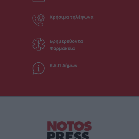
Χρήσιμα τηλέφωνα
Εφημερεύοντα
Φαρμακεία
Κ.Ε.Π Δήμων