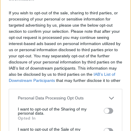
αυτό – και, πόσο μάλλον, ο τερματισμός και η
διάκριση – είναι ένα κατόρθωμα!!
If you wish to opt-out of the sale, sharing to third parties, or
Ένα κατόρθωμα που γεμίζει υπερηφάνεια όχι
processing of your personal or sensitive information for
targeted advertising by us, please use the below opt-out
μόνο αυτόν ή αυτήν που το επιτυγχάνει, αλλά
section to confirm your selection. Please note that after your
και όλους εμάς που θα έχουμε την ευκαιρία να
opt-out request is processed you may continue seeing
το ζήσουμε από κοντά.
interest-based ads based on personal information utilized by
us or personal information disclosed to third parties prior to
Με αυτές τις σκέψεις, και αφού βεβαίως
your opt-out. You may separately opt-out of the further
συγχαρώ και όλους όσους εργάστηκαν για την
disclosure of your personal information by third parties on the
επιτυχή διοργάνωση του φετινού Σπαρτάθλου,
IAB’s list of downstream participants. This information may
also be disclosed by us to third parties on the
IAB’s List of
εύχομαι υγεία στους αθλητές και τις αθλήτριες,
Downstream Participants
that may further disclose it to other
Είμαι κοντά σας ,συμμετέχω νοερά και ενισχύω
third parties.
και εγώ την προσπάθειά ως παλιός αθλητής!!!
Personal Data Processing Opt Outs
Όλοι οι Λάκωνες και οι Λάκαινες είμαστε δίπλα
σας.
I want to opt-out of the Sharing of my
personal data.
Καλή δύναμη στην προσπάθειά σας καλή
Opted In
επιτυχία στον αγώνα σας.
I want to opt-out of the Sale of my