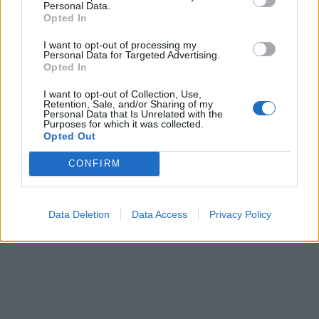
Θα σας περιμένουμε στο άγαλμα του Λεωνίδα
Personal Data.
Opted In
για μια θριαμβευτική υποδοχή όπως σας αξίζει».
I want to opt-out of processing my
Personal Data for Targeted Advertising.
Opted In
I want to opt-out of Collection, Use,
Retention, Sale, and/or Sharing of my
Personal Data that Is Unrelated with the
Purposes for which it was collected.
Opted Out
CONFIRM
Data Deletion
Data Access
Privacy Policy