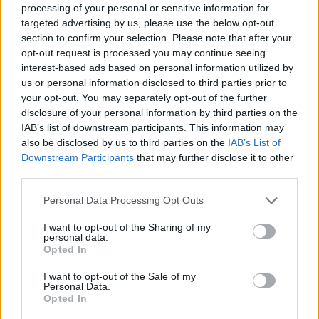
Κεντρικά Γραφεία Π.Σ. «Η ΣΠΑΡΤΗ» (Δίπλα
processing of your personal or sensitive information for
targeted advertising by us, please use the below opt-out
από την Τράπεζα Πειραιώς)
section to confirm your selection. Please note that after your
Ποτών Λαβέ
opt-out request is processed you may continue seeing
interest-based ads based on personal information utilized by
Ασφαλιστικό Γραφείο Κ. Κουτσουμπός
us or personal information disclosed to third parties prior to
your opt-out. You may separately opt-out of the further
Ενναλακτικά, μπορείτε να επικοινωνήσετε μέσα
disclosure of your personal information by third parties on the
από τις σελίδες κοινωνικής δικτύωσης σε
IAB’s list of downstream participants. This information may
also be disclosed by us to third parties on the
IAB’s List of
Facebook (@Καρυατιδες) και Instagram
Downstream Participants
that may further disclose it to other
(@karyatides_wfc).
third parties.
#Stirixe_tin_omada_tis_polis_sou
Personal Data Processing Opt Outs
#Stirixe_tis_Karyatides
#Mazi_tha_pame_pio_psila
I want to opt-out of the Sharing of my
personal data.
Opted In
I want to opt-out of the Sale of my
Personal Data.
Opted In