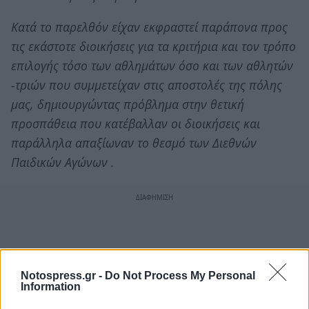
Κατά το παρελθόν είχαν εκφραστεί παράπονα προς
τις εκάστοτε διοικήσεις για τα κριτήρια και τον τρόπο
επιλογής τόσο των αθλημάτων όσο και των αθλητών
-τριών που συμμετείχαν στις αποστολές της πόλης
μας, δημιουργώντας πρόβλημα στην θετική
προσπάθεια που κατέβαλλαν οι διοικήσεις και
παράλληλα απαξίωναν το θεσμό των Διεθνών
Παιδικών Αγώνων .
Notospress.gr -
Do Not Process My Personal
Information