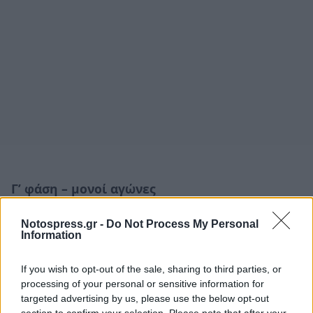
Γ’ φάση – μονοί αγώνες
Αγώνας 3: Ήφαιστος Βρονταμά – Νικητής 2
Notospress.gr -
Do Not Process My Personal
Information
Αγώνας 4: Κάστρο Μονεμβάσιας- Απόλλων
If you wish to opt-out of the sale, sharing to third parties, or
Ξηροκαμπίου
processing of your personal or sensitive information for
targeted advertising by us, please use the below opt-out
Αγώνας 5: Νικητής 1 – Άρης Σκάλας
section to confirm your selection. Please note that after your