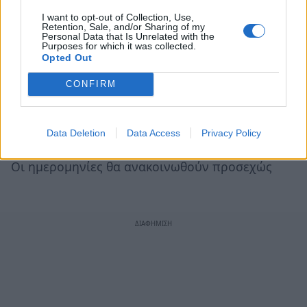
I want to opt-out of Collection, Use,
Νικητής 10 – Νικητής 11
Retention, Sale, and/or Sharing of my
Personal Data that Is Unrelated with the
Purposes for which it was collected.
Νικητής 9 – Νικητής 8
Opted Out
CONFIRM
Tελικός
Νικητής 12 – Νικητής 13
Data Deletion
Data Access
Privacy Policy
Οι ημερομηνίες θα ανακοινωθούν προσεχώς