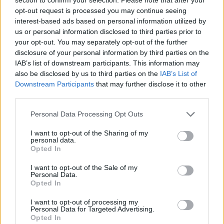
opt-out request is processed you may continue seeing
Αγώνας 6: Εθνικός Βατίκων – ΠΑΟ Κοκκινόραχης
interest-based ads based on personal information utilized by
us or personal information disclosed to third parties prior to
Αγώνας 7: Ατρόμητος Συκέας – Άμιλλα Αγίου
your opt-out. You may separately opt-out of the further
Ιωάννη
disclosure of your personal information by third parties on the
IAB’s list of downstream participants. This information may
also be disclosed by us to third parties on the
IAB’s List of
Downstream Participants
that may further disclose it to other
Προημιτελικά – μονοί αγώνες
third parties.
Αγώνας 8: Νικητής 6 – Νικητής 5
Personal Data Processing Opt Outs
I want to opt-out of the Sharing of my
Αγώνας 9: Νικητής 4 – Π.Σ. “Η Σπάρτη”
personal data.
Opted In
Αγώνας 10: Νικητής 3 – Πανγυθεατικός
I want to opt-out of the Sale of my
Personal Data.
Αγώνας 11: Νικητής 7 – Αστέρας Βλαχιώτη
Opted In
I want to opt-out of processing my
Personal Data for Targeted Advertising.
Ημιτελικά – διπλοί αγώνες
Opted In