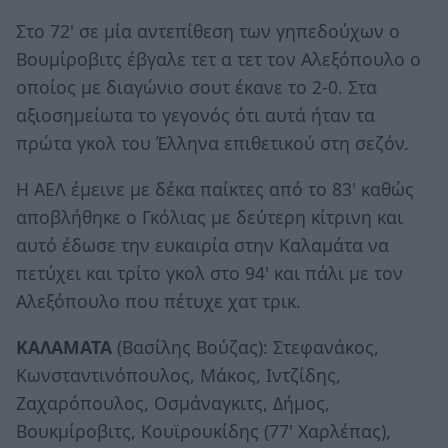
Στο 72' σε μία αντεπίθεση των γηπεδούχων ο
Βουμίροβιτς έβγαλε τετ α τετ τον Αλεξόπουλο ο
οποίος με διαγώνιο σουτ έκανε το 2-0. Στα
αξιοσημείωτα το γεγονός ότι αυτά ήταν τα
πρώτα γκολ του Έλληνα επιθετικού στη σεζόν.
Η ΑΕΛ έμεινε με δέκα παίκτες από το 83' καθώς
αποβλήθηκε ο Γκόλιας με δεύτερη κίτρινη και
αυτό έδωσε την ευκαιρία στην Καλαμάτα να
πετύχει και τρίτο γκολ στο 94' και πάλι με τον
Αλεξόπουλο που πέτυχε χατ τρικ.
ΚΑΛΑΜΑΤΑ
(Βασίλης Βούζας): Στεφανάκος,
Kωνσταντινόπουλος, Μάκος, Ιντζίδης,
Ζαχαρόπουλος, Οσμάναγκιτς, Δήμος,
Βουκμίροβιτς, Κουϊρουκίδης (77' Χαρλέπας),