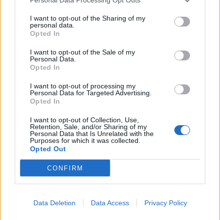
I want to opt-out of the Sharing of my
personal data.
Opted In
I want to opt-out of the Sale of my
Personal Data.
Opted In
I want to opt-out of processing my
Personal Data for Targeted Advertising.
Opted In
I want to opt-out of Collection, Use,
Retention, Sale, and/or Sharing of my
Personal Data that Is Unrelated with the
Purposes for which it was collected.
ΑΕΛ
(Μιχάλης Γρηγορίου): Ρίστιτς, Μπάλλας,
Opted Out
Χαλκιαδάκης (46' Ντάουντα), Γκόλιας, Ζίζιτς (69'
CONFIRM
Πίνακας), Καρανίκας, Ασούμπρε, Ζίβκοβιτς,
Μπούστος (55' Μιλοσάβλιεβιτς), Νούνιτς,
Φατιόν.
Data Deletion
Data Access
Privacy Policy