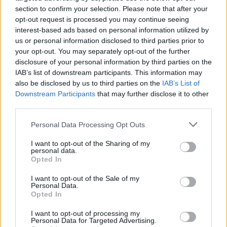
section to confirm your selection. Please note that after your
opt-out request is processed you may continue seeing
interest-based ads based on personal information utilized by
us or personal information disclosed to third parties prior to
your opt-out. You may separately opt-out of the further
disclosure of your personal information by third parties on the
IAB’s list of downstream participants. This information may
also be disclosed by us to third parties on the
IAB’s List of
Downstream Participants
that may further disclose it to other
third parties.
Personal Data Processing Opt Outs
ΔΙΑΙΤΗΤΗΣ
: Αλέξανδρος Τσαμούρης (Πειραιά).
I want to opt-out of the Sharing of my
ΒΟΗΘΟΙ
: Δημήτριος Σαμοϊλής (Αθηνών), Άγγελος
personal data.
Ζήρδας (Αθηνών)
Opted In
I want to opt-out of the Sale of my
ΠΛΑΤΑΝΙΑΣ
(Γιάννης Τάτσης): Μαντζάρης,
Personal Data.
Opted In
Ραχμάν, Νιαυραδάκης (65′ Καραγκούνης),
Τσαμούρης, Σάαντο, Μποτσέτι,
I want to opt-out of processing my
Personal Data for Targeted Advertising.
Παπουτσογιαννόπουλος (65′ Ματέους),