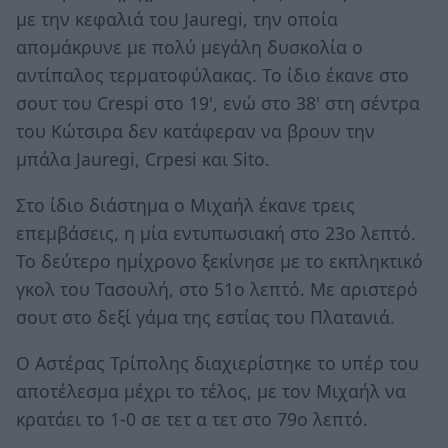
με την κεφαλιά του Jauregi, την οποία
απομάκρυνε με πολύ μεγάλη δυσκολία ο
αντίπαλος τερματοφύλακας. Το ίδιο έκανε στο
σουτ του Crespi στο 19', ενώ στο 38' στη σέντρα
του Κώτσιρα δεν κατάφεραν να βρουν την
μπάλα Jauregi, Crpesi και Sito.
Στο ίδιο διάστημα ο Μιχαήλ έκανε τρεις
επεμβάσεις, η μία εντυπωσιακή στο 23ο λεπτό.
Το δεύτερο ημίχρονο ξεκίνησε με το εκπληκτικό
γκολ του Τασουλή, στο 51ο λεπτό. Με αριστερό
σουτ στο δεξί γάμα της εστίας του Πλατανιά.
Ο Αστέρας Τρίπολης διαχιερίστηκε το υπέρ του
αποτέλεσμα μέχρι το τέλος, με τον Μιχαήλ να
κρατάει το 1-0 σε τετ α τετ στο 79ο λεπτό.