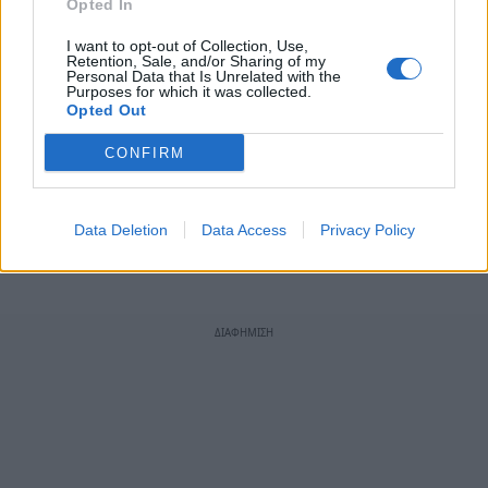
Opted In
Λεωνιδόπουλος, Νίλι, Παπαδόπουλος (77′
I want to opt-out of Collection, Use,
Λουκίνας).
Retention, Sale, and/or Sharing of my
Personal Data that Is Unrelated with the
Purposes for which it was collected.
Opted Out
ΑΣΤΕΡΑΣ ΤΡΙΠΟΛΗΣ
(Μπόρχα Χιμένεθ): Μιχαήλ,
Κώτσιρας (76′ Ριέρα), Παναγιώτου, Πασαλίδης,
CONFIRM
Αντζουλάς, Ιγκλέσιας (16′ Τασουλής), Μπελόκ,
Μπόρχα Φερνάντεθ, Σίτο, Κρέσπι (65′ Δουβίκας),
Data Deletion
Data Access
Privacy Policy
Χαουρέγκι.