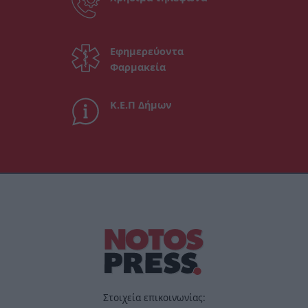
Εφημερεύοντα
Φαρμακεία
Κ.Ε.Π Δήμων
Στοιχεία επικοινωνίας: