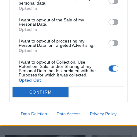
personal data.
Opted In
I want to opt-out of the Sale of my
Personal Data.
Opted In
I want to opt-out of processing my
Personal Data for Targeted Advertising.
Opted In
I want to opt-out of Collection, Use,
Retention, Sale, and/or Sharing of my
Personal Data that Is Unrelated with the
Purposes for which it was collected.
Opted Out
CONFIRM
Μεσσηνία: Η στιγμή που ο Μάριος
Ηλιόπουλος προσγειώνεται με το ελικόπτερο
στη Λογγά (video)
Data Deletion
Data Access
Privacy Policy
21/06/2026 21:02