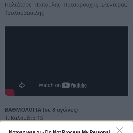
Παλιάτσος, Παπουλης, Πατσαρουχας, Σκεντεραι,
Τουλουβασιλης
ΒΑΘΜΟΛΟΓΙΑ (σε 8 αγώνες)
1. Καλαμάτα 15
2. Ιάλυσος 14
Notospress.gr -
Do Not Process My Personal