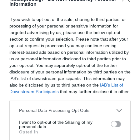
3. Ρόδος 13
Information
4. Καλλιθέα 12
5. Επισκοπή 11 -7αγ.
If you wish to opt-out of the sale, sharing to third parties, or
processing of your personal or sensitive information for
6. Σαντορίνη 10
targeted advertising by us, please use the below opt-out
7. Αιγάλεω 9
section to confirm your selection. Please note that after your
8. Νίκη Βόλου 7 -7αγ.
opt-out request is processed you may continue seeing
interest-based ads based on personal information utilized by
9. Αστέρας Βλαχιώτη 6
us or personal information disclosed to third parties prior to
10. Ένωση Πανασπροπυργιακού 4 -6αγ.
your opt-out. You may separately opt-out of the further
disclosure of your personal information by third parties on the
Η 9η αγωνιστική
IAB’s list of downstream participants. This information may
Τρίτη 4 Μαΐου
also be disclosed by us to third parties on the
IAB’s List of
Downstream Participants
that may further disclose it to other
third parties.
14.00 Σαντορίνη-Αστέρας Βλαχιώτη
Personal Data Processing Opt Outs
Τετάρτη 5 Μαΐου
I want to opt-out of the Sharing of my
personal data.
13.00 Νίκη Βόλου-Επισκοπή
Opted In