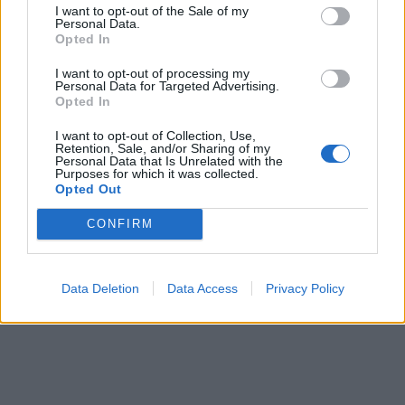
I want to opt-out of the Sale of my
17.00 Ιάλυσος-Καλαμάτα
Personal Data.
Opted In
17.00 Καλλιθέα-Αιγάλεω
I want to opt-out of processing my
Personal Data for Targeted Advertising.
-To παιχνίδι Ρόδος-Ασπρόπυργος αναβάλλεται
Opted In
λόγω covid-19.
I want to opt-out of Collection, Use,
Retention, Sale, and/or Sharing of my
Personal Data that Is Unrelated with the
Purposes for which it was collected.
Opted Out
TAGS:
ΑΣΤΕΡΑΣ ΒΛΑΧΙΩΤΗ
FOOTBALL LEAGUE
CONFIRM
ΣΑΝΤΟΡΙΝΗ
Data Deletion
Data Access
Privacy Policy