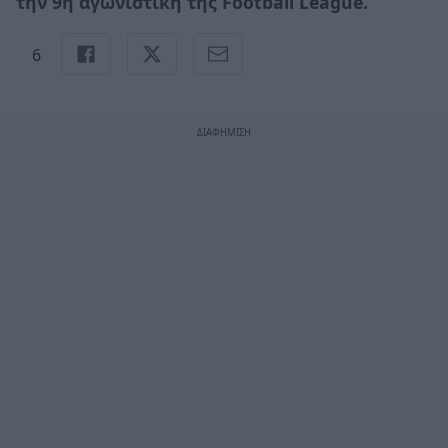
την
9η αγωνιστική
της
Football League.
6