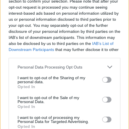
section to confirm your selection. Please note that after your
opt-out request is processed you may continue seeing
Η 9η αγωνιστική
interest-based ads based on personal information utilized by
us or personal information disclosed to third parties prior to
Τετάρτη 5 Μαΐου
your opt-out. You may separately opt-out of the further
disclosure of your personal information by third parties on the
13.00 Νίκη Βόλου-Επισκοπή
IAB’s list of downstream participants. This information may
also be disclosed by us to third parties on the
IAB’s List of
17.00 Ιάλυσος-Καλαμάτα
Downstream Participants
that may further disclose it to other
third parties.
17.00 Καλλιθέα-Αιγάλεω
Personal Data Processing Opt Outs
-To παιχνίδι Ρόδος-Ασπρόπυργος αναβάλλεται
I want to opt-out of the Sharing of my
personal data.
λόγω covid-19.
Opted In
I want to opt-out of the Sale of my
Personal Data.
TAGS:
ΣΑΝΤΟΡΙΝΗ
ΑΣΤΕΡΑΣ ΒΛΑΧΙΩΤΗ
Opted In
FOOTBALL LEAGUE
I want to opt-out of processing my
Personal Data for Targeted Advertising.
Opted In