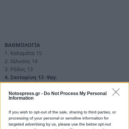
ΒΑΘΜΟΛΟΓΙΑ
1. Καλαμάτα 15
2. Ιάλυσος 14
3. Ρόδος 13
4. Σαντορίνη 13 -9αγ.
5. Καλλιθέα 12
6. Επισκοπή 11 -7αγ.
Notospress.gr -
Do Not Process My Personal
Information
7. Αιγάλεω 9
8. Νίκη Βόλου 7 -7αγ.
If you wish to opt-out of the sale, sharing to third parties, or
9. Αστέρας Βλαχιώτη 6 -9αγ.
processing of your personal or sensitive information for
targeted advertising by us, please use the below opt-out
10. Ένωση Πανασπροπυργιακού 4 -6αγ.