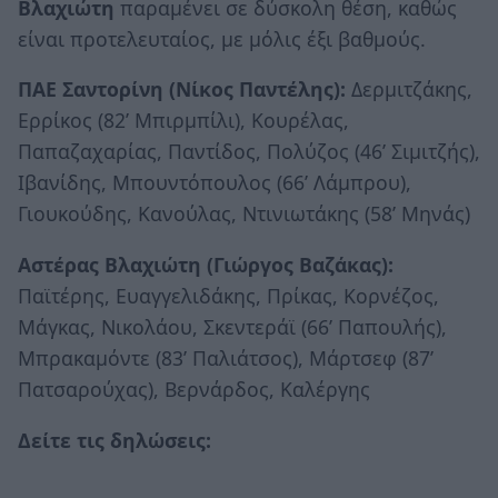
Βλαχιώτη
παραμένει σε δύσκολη θέση, καθώς
είναι προτελευταίος, με μόλις έξι βαθμούς.
ΠΑΕ Σαντορίνη (Νίκος Παντέλης):
Δερμιτζάκης,
Ερρίκος (82’ Μπιρμπίλι), Κουρέλας,
Παπαζαχαρίας, Παντίδος, Πολύζος (46’ Σιμιτζής),
Ιβανίδης, Μπουντόπουλος (66’ Λάμπρου),
Γιουκούδης, Κανούλας, Ντινιωτάκης (58’ Μηνάς)
Αστέρας Βλαχιώτη (Γιώργος Βαζάκας):
Παϊτέρης, Ευαγγελιδάκης, Πρίκας, Κορνέζος,
Μάγκας, Νικολάου, Σκεντεράϊ (66’ Παπουλής),
Μπρακαμόντε (83’ Παλιάτσος), Μάρτσεφ (87’
Πατσαρούχας), Βερνάρδος, Καλέργης
Δείτε τις δηλώσεις: