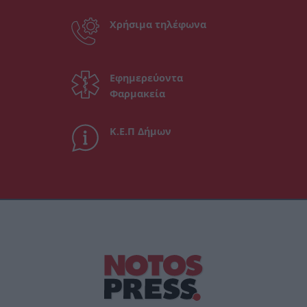
Χρήσιμα τηλέφωνα
Εφημερεύοντα
Φαρμακεία
Κ.Ε.Π Δήμων