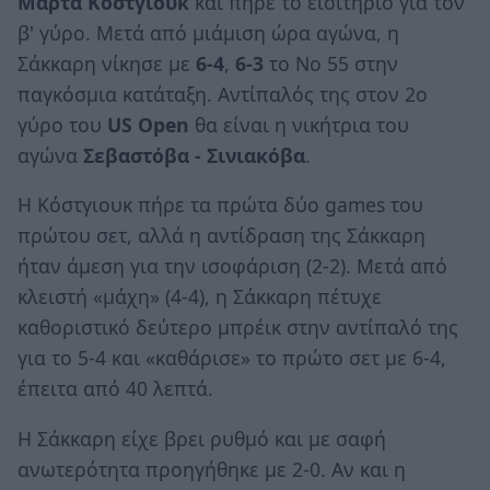
Μάρτα Κόστγιουκ
και πήρε το εισιτήριο για τον
β' γύρο. Μετά από μιάμιση ώρα αγώνα, η
Σάκκαρη νίκησε με
6-4
,
6-3
το Νο 55 στην
παγκόσμια κατάταξη. Αντίπαλός της στον 2ο
γύρο του
US Open
θα είναι η νικήτρια του
αγώνα
Σεβαστόβα - Σινιακόβα
.
H Κόστγιουκ πήρε τα πρώτα δύο games του
πρώτου σετ, αλλά η αντίδραση της Σάκκαρη
ήταν άμεση για την ισοφάριση (2-2). Μετά από
κλειστή «μάχη» (4-4), η Σάκκαρη πέτυχε
καθοριστικό δεύτερο μπρέικ στην αντίπαλό της
για το 5-4 και «καθάρισε» το πρώτο σετ με 6-4,
έπειτα από 40 λεπτά.
Η Σάκκαρη είχε βρει ρυθμό και με σαφή
ανωτερότητα προηγήθηκε με 2-0. Αν και η