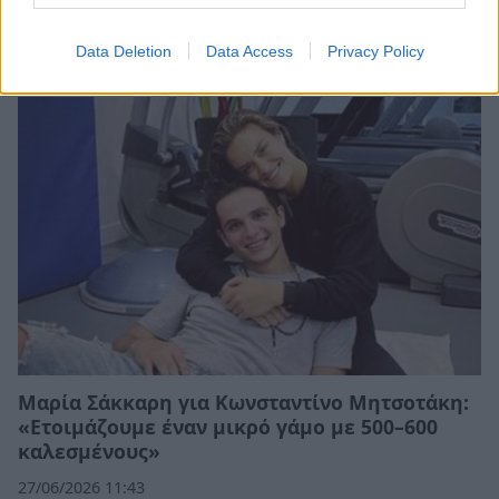
Τορόντο
Data Deletion
Data Access
Privacy Policy
08/08/2026 10:54
Μαρία Σάκκαρη για Κωνσταντίνο Μητσοτάκη:
«Ετοιμάζουμε έναν μικρό γάμο με 500–600
καλεσμένους»
27/06/2026 11:43