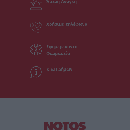
Άμεση Ανάγκη
Χρήσιμα τηλέφωνα
Εφημερεύοντα
Φαρμακεία
Κ.Ε.Π Δήμων