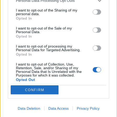
Σχετικά Άρθρα
Personal Data Processing Opt Outs
I want to opt-out of the Sharing of my
personal data.
Opted In
I want to opt-out of the Sale of my
Personal Data.
Opted In
I want to opt-out of processing my
Personal Data for Targeted Advertising.
Opted In
I want to opt-out of Collection, Use,
Retention, Sale, and/or Sharing of my
Personal Data that Is Unrelated with the
Purposes for which it was collected.
Opted Out
Άστρος: Οι Χαΐνηδες και οι Social Waste
CONFIRM
ενώνουν τις δυνάμεις τους σε μία ξεχωριστή
συναυλία
Data Deletion
Data Access
Privacy Policy
06/08/2026 18:54