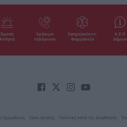
Άμεση
Χρήσιμα
Εφημερεύοντα
Κ.Ε.Π
Ανάγκη
τηλέφωνα
Φαρμακεία
Δήμων
r
η Εχεμύθειας
Όροι Χρήσης
Πολιτική κατά της Διαφθοράς
Τα