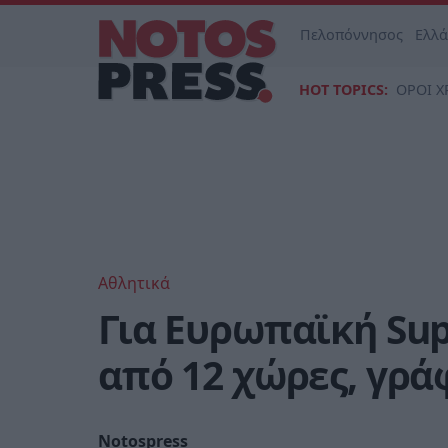
Πελοπόννησος
Ελλ
HOT TOPICS:
ΟΡΟΙ Χ
Αθλητικά
Για Ευρωπαϊκή Sup
από 12 χώρες, γρά
Notospress