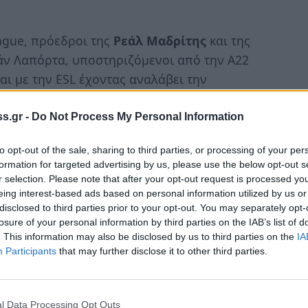
ague, πρόεδροι της
Ρεάλ Μαδρίτης
και της
άν Λαπόρτα, υποστηριζόμενοι από την A22
ι με την ESL έχοντας αναλάβει την
ιο αποφασισμένοι από ποτέ, παρά την
ίτου μέλους της «ισχυρής παρέας»- Αντρέα
s.gr -
Do Not Process My Personal Information
to opt-out of the sale, sharing to third parties, or processing of your per
formation for targeted advertising by us, please use the below opt-out s
r selection. Please note that after your opt-out request is processed y
Ligue travaillent en sous-main pour créer
eing interest-based ads based on personal information utilized by us or
uropéenne, différente de sa première
disclosed to third parties prior to your opt-out. You may separately opt-
losure of your personal information by third parties on the IAB’s list of
QJgn0
pic.twitter.com/fKJL3c8L9z
. This information may also be disclosed by us to third parties on the
IA
 23, 2023
Participants
that may further disclose it to other third parties.
ήριο πρόκειται να εκδώσει την απόφασή του
l Data Processing Opt Outs