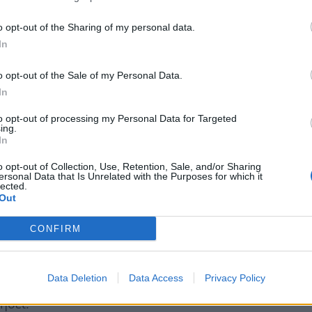
A και FIFA κατηγορούνται από τους
o opt-out of the Sharing of my personal data.
χρηστικά απειλώντας να αποβάλουν συλλόγους
In
 σχέδιο της ESL.
o opt-out of the Sale of my Personal Data.
παϊκού Δικαστηρίου, Αθανάσιος Ράντος, έχει
In
την UEFA στα μέσα Δεκεμβρίου. Τα
to opt-out of processing my Personal Data for Targeted
κολουθούνται συχνά από τους δικαστές.
ing.
In
ν το χρόνο να πάει χαμένος.Όπως εξηγεί η
o opt-out of Collection, Use, Retention, Sale, and/or Sharing
ersonal Data that Is Unrelated with the Purposes for which it
κδοση της ευρωπαϊκής Super League θα είναι
lected.
Out
μάδες από 12 διαφορετικές χώρες.
CONFIRM
άρξει επαφές με συλλόγους από τις χώρες
τη δημιουργία της.
Data Deletion
Data Access
Privacy Policy
τι τα μέλη της ESL εμφανίζονται πολύ
ήσει.