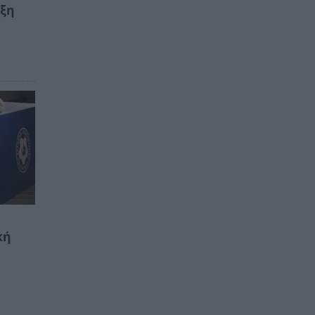
υξη
κή