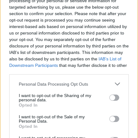
processing of your personal or sensitive information for
στη διαδρομή.
targeted advertising by us, please use the below opt-out
section to confirm your selection. Please note that after your
Στον τερματισμό θα διατίθεται
opt-out request is processed you may continue seeing
εμφιαλωμένο νερό, ενεργειακά ποτά και
interest-based ads based on personal information utilized by
us or personal information disclosed to third parties prior to
μπανάνες για τους δρομείς του
your opt-out. You may separately opt-out of the further
Ημιμαραθώνιου.
disclosure of your personal information by third parties on the
IAB’s list of downstream participants. This information may
Χιλιομετρικές Ενδείξεις
also be disclosed by us to third parties on the
IAB’s List of
Downstream Participants
that may further disclose it to other
Σε όλες τις διαδρομές θα υπάρχει εμφανής
third parties.
σήμανση ανά χιλιόμετρο.
Personal Data Processing Opt Outs
Χρονικό Όριο Ολοκλήρωσης Αγώνων
I want to opt-out of the Sharing of my
personal data.
Opted In
Το χρονικό όριο τερματισμού για το
Ημιμαραθώνιο δρόμο είναι οι 3 ώρες
από τη
I want to opt-out of the Sale of my
Personal Data.
στιγμή που θα δοθεί η εκκίνηση. Για τα
5χλμ. το
Opted In
αντίστοιχο όριο είναι τα 55 λεπτά.