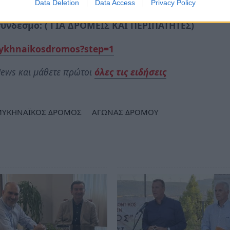
Data Deletion
Data Access
Privacy Policy
ύνδεσμο: ( ΓΙΑ ΔΡΟΜΕΙΣ ΚΑΙ ΠΕΡΙΠΑΤΗΤΕΣ)
mykhnaikosdromos?step=1
ews και μάθετε πρώτοι
όλες τις ειδήσεις
ΜΥΚΗΝΑΪΚΟΣ ΔΡΟΜΟΣ
ΑΓΩΝΑΣ ΔΡΟΜΟΥ