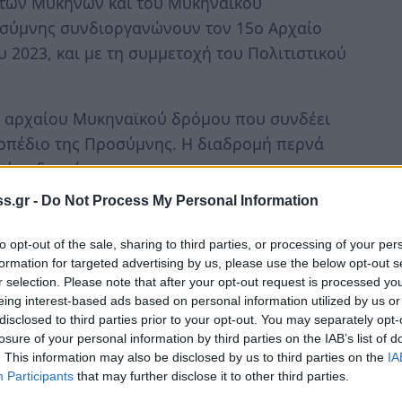
οι των Μυκηνών και του Μυκηναϊκού
οσύμνης συνδιοργανώνουν τον 15ο Αρχαίο
 2023, και με τη συμμετοχή του Πολιτιστικού
ς αρχαίου Μυκηναϊκού δρόμου που συνδέει
οπέδιο της Προσύμνης. Η διαδρομή περνά
ού ενδιαφέροντος.
s.gr -
Do Not Process My Personal Information
πατητές, Ιππείς και Δρομείς – Αθλητές.
to opt-out of the sale, sharing to third parties, or processing of your per
 Μυκηνών» και τερματισμός στο μαγευτικό
formation for targeted advertising by us, please use the below opt-out s
υ Άργους Μυκηνών.
r selection. Please note that after your opt-out request is processed y
eing interest-based ads based on personal information utilized by us or
μ σε χωμάτινη διαδρομή. Θα υπάρχει σταθμός
disclosed to third parties prior to your opt-out. You may separately opt-
losure of your personal information by third parties on the IAB’s list of
 θα ακολουθήσουν τον αρχαίο δρόμο μήκους
. This information may also be disclosed by us to third parties on the
IA
τή του Μουσικού σχολείου Αργολίδας (Τ.Δ.
Participants
that may further disclose it to other third parties.