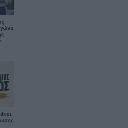
ος
Αγώνα
ης
»
ένοι
ρωσης