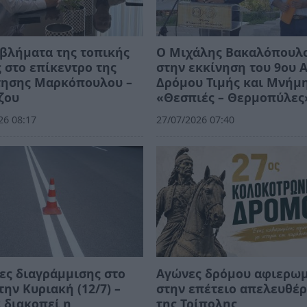
βλήματα της τοπικής
Ο Μιχάλης Βακαλόπουλ
 στο επίκεντρο της
στην εκκίνηση του 9ου 
τησης Μαρκόπουλου –
Δρόμου Τιμής και Μνήμ
ζου
«Θεσπιές – Θερμοπύλες
26 08:17
27/07/2026 07:40
ες διαγράμμισης στο
Αγώνες δρόμου αφιερωμ
την Κυριακή (12/7) –
στην επέτειο απελευθέ
 διακοπεί η
της Τρίπολης