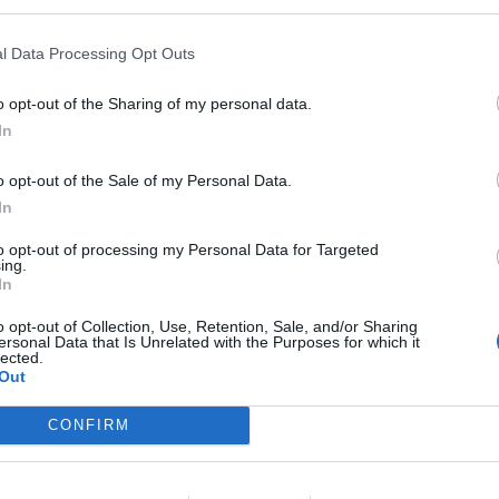
l Data Processing Opt Outs
o opt-out of the Sharing of my personal data.
In
χλμ
o opt-out of the Sale of my Personal Data.
θα γίνει μέσα από τον Αρχαιολογικό χώρο
In
to opt-out of processing my Personal Data for Targeted
ing.
In
o opt-out of Collection, Use, Retention, Sale, and/or Sharing
ersonal Data that Is Unrelated with the Purposes for which it
lected.
Out
αι τους περιπατητές θα ξεκινήσουν από
CONFIRM
3.
αγώνα.