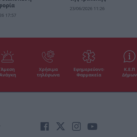
φορία
23/06/2026 11:26
26 17:57
Άμεση
Χρήσιμα
Εφημερεύοντα
Κ.Ε.Π
Ανάγκη
τηλέφωνα
Φαρμακεία
Δήμων
r