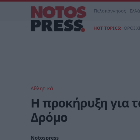
Πελοπόννησος
Ελλ
HOT TOPICS:
ΟΡΟΙ Χ
Αθλητικά
Η προκήρυξη για τ
Δρόμο
Notospress