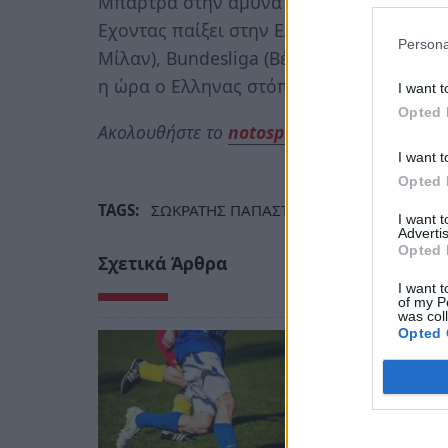
Μπάρτρα στην άμυνα της ισπανικής ομάδα
Εχοντας παίξει στην Ελλάδα σε ΑΕΚ και Ο
Persona
Μίλαν), Bundesliga (Βέρντερ Βρέμης, Ντό
η ώρα ο Ελληνας στόπερ ν' αγωνιστεί και 
I want t
Opted 
Ακολουθήστε το
notospress.gr
στο Google N
I want t
Opted 
TAGS:
ΣΩΚΡΑΤΗΣ ΠΑΠΑΣΤΑΘΟΠΟΥΛΟΣ
ΠΟΔΟ
I want 
Advertis
Opted 
Σχετικά Άρθρα
I want t
of my P
was col
Opted 