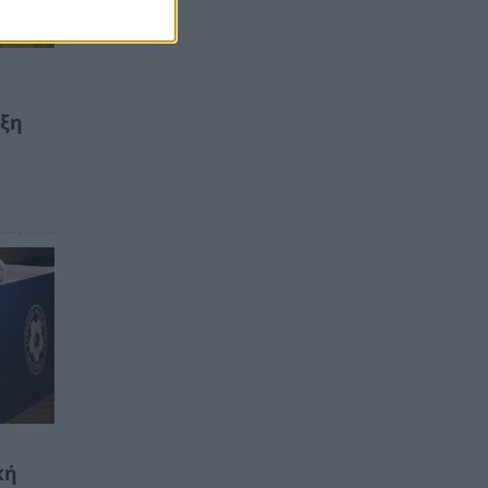
υξη
κή