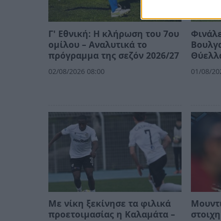
Γ' Εθνική: Η κλήρωση του 7ου
Φινάλε
ομίλου – Αναλυτικά το
Βουλγα
πρόγραμμα της σεζόν 2026/27
Θύελλ
02/08/2026 08:00
01/08/20
Με νίκη ξεκίνησε τα φιλικά
Μουντι
προετοιμασίας η Καλαμάτα –
στοιχη