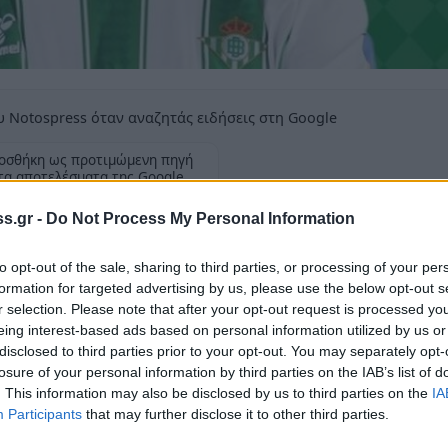
 Notospress όταν αναζητάς ειδήσεις στη Google
οσθήκη ως προτιμώμενη πηγή
τα αποτελέσματα της Google
s.gr -
Do Not Process My Personal Information
to opt-out of the sale, sharing to third parties, or processing of your per
formation for targeted advertising by us, please use the below opt-out s
r selection. Please note that after your opt-out request is processed y
ς
, μετά από 2.5 χρόνια με τα ερυθρόλευκα,
eing interest-based ads based on personal information utilized by us or
κό και θα συνεχίσει την καριέρα του στην
disclosed to third parties prior to your opt-out. You may separately opt-
losure of your personal information by third parties on the IAB’s list of
σε και επίσημα η ομάδα της Ανδαλουσίας.
. This information may also be disclosed by us to third parties on the
IA
Participants
that may further disclose it to other third parties.
θα καλύψει το κενό του τραυματία Μαρκ