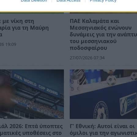
Data Deletion
Data Access
Privacy Policy
 με νίκη στη
ΠΑΕ Καλαμάτα και
ρία για τη Μαύρη
Μεσσηνιακός ενώνουν
α
δυνάμεις για την ανάπτ
του μεσσηνιακού
26 19:09
ποδοσφαίρου
27/07/2026 07:34
άλ 2026: Επτά ύποπτες
Γ’ Εθνική: Αυτοί είναι οι
ματικές υποθέσεις στο
όμιλοι για την αγωνιστι