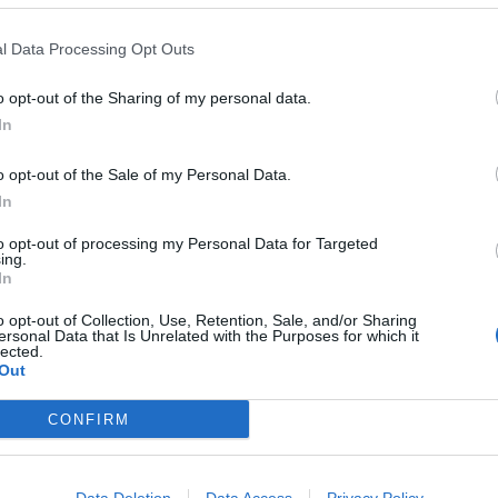
ς, με συμβόλαιο έως το τέλος της σεζόν.
λυμπιακό, αλλά και σε Serie A (Τζένοα,
l Data Processing Opt Outs
ρνμουντ) και Premier League (Άρσεναλ), ήρθε
στη La Liga.
o opt-out of the Sharing of my personal data.
In
ews και μάθετε πρώτοι
όλες τις ειδήσεις
o opt-out of the Sale of my Personal Data.
In
ΣΦΑΙΡΟ
ΜΠΕΤΙΣ
to opt-out of processing my Personal Data for Targeted
ing.
In
o opt-out of Collection, Use, Retention, Sale, and/or Sharing
ersonal Data that Is Unrelated with the Purposes for which it
lected.
Out
CONFIRM