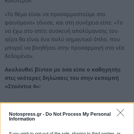
καλύτερα».
«Το θέμα είναι να προσαρμοστούμε στο
φαινόμενο» τόνισε, και στη συνέχεια είπε: «Tο
να έχω στο σπίτι συσκευή απολύμανσης του
αέρα θα είναι ένα πολύ σημαντικό όπλο, που
μπορεί να βοηθήσει στην προσαρμογή στα νέα
δεδομένα».
Ακολουθεί βίντεο με όσα είπε ο καθηγητής
στις νεότερες δηλώσεις του στην εκπομπή
«Στούντιο 4»:
Notospress.gr -
Do Not Process My Personal
Information
If you wish to opt-out of the sale, sharing to third parties, or