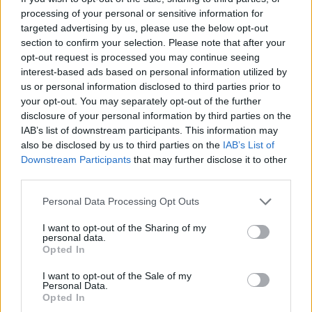
processing of your personal or sensitive information for
targeted advertising by us, please use the below opt-out
section to confirm your selection. Please note that after your
opt-out request is processed you may continue seeing
interest-based ads based on personal information utilized by
us or personal information disclosed to third parties prior to
your opt-out. You may separately opt-out of the further
Ακολουθήστε το
notospress.gr
στο Google News και
disclosure of your personal information by third parties on the
IAB’s list of downstream participants. This information may
μάθετε πρώτοι
όλες τις ειδήσεις
also be disclosed by us to third parties on the
IAB’s List of
Downstream Participants
that may further disclose it to other
third parties.
TAGS:
ΚΑΙΡΟΣ
ΑΦΡΙΚΑΝΙΚΗ ΣΚΟΝΗ
Personal Data Processing Opt Outs
ΔΗΜΟΣΘΕΝΗΣ ΣΑΡΗΓΙΑΝΝΗΣ
ΑΤΜΟΣΦΑΙΡΑ
I want to opt-out of the Sharing of my
ΚΛΙΜΑΤΙΚΗ ΑΛΛΑΓΗ
ΣΩΜΑΤΙΔΙΑ
personal data.
Opted In
I want to opt-out of the Sale of my
Personal Data.
Opted In