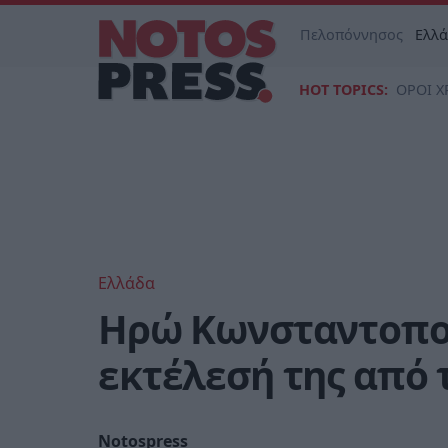
Πελοπόννησος
Ελλ
HOT TOPICS:
ΟΡΟΙ Χ
Ελλάδα
Ηρώ Κωνσταντοπού
εκτέλεσή της από 
Notospress