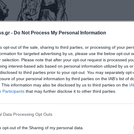
s.gr -
Do Not Process My Personal Information
to opt-out of the sale, sharing to third parties, or processing of your per
formation for targeted advertising by us, please use the below opt-out s
r selection. Please note that after your opt-out request is processed y
eing interest-based ads based on personal information utilized by us or
disclosed to third parties prior to your opt-out. You may separately opt-
losure of your personal information by third parties on the IAB’s list of
. This information may also be disclosed by us to third parties on the
IA
Participants
that may further disclose it to other third parties.
το αρχηγείο της Κομαντατούρ, και
 SS της ζητούσαν να δώσει πληροφορίες για
αι τις δελεαστικές προτάσεις που της έγιναν.
l Data Processing Opt Outs
ς «μαστίγωνε» πίσω. Αφού δεν κατάφεραν οι
o opt-out of the Sharing of my personal data.
τειλαν στην πτέρυγα των μελλοθανάτων στο