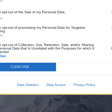
In
o opt-out of the Sale of my Personal Data.
 ο φρουρός φωνάζοντας «Ηρώ
In
ρήφανα. «Έρχομαι». Η
Λέλα Καραγιάννη
, που
to opt-out of processing my Personal Data for Targeted
ι της είπε: «Μπράβο, Ηρώ μου. Έτσι
ing.
η φίλησε για τελευταία φορά.
In
o opt-out of Collection, Use, Retention, Sale, and/or Sharing
τήριο της Καισαριανής. Εκτελέστηκε με 17
ersonal Data that Is Unrelated with the Purposes for which it
lected.
ραδειγματισμό», όπως είπαν οι SS. «Υπομονή
Out
ύτος ο Σεπτέμβρης τη Λευτεριά θα φέρει».
CONFIRM
γο πριν την πάρουν για εκτέλεση.
Data Deletion
Data Access
Privacy Policy