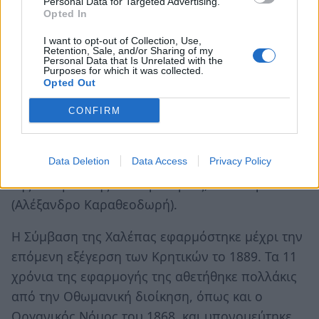
Personal Data for Targeted Advertising.
Opted In
I want to opt-out of Collection, Use,
Retention, Sale, and/or Sharing of my
Personal Data that Is Unrelated with the
Purposes for which it was collected.
Opted Out
Η Σύμβαση επικυρώθηκε τις αμέσως επόμενες
CONFIRM
μέρες με φιρμάνι του Σουλτάνου, ο οποίος τον
Νοέμβριο του 1878 διόρισε βαλή της Κρήτης τον
Data Deletion
Data Access
Privacy Policy
ελληνικής καταγωγής χριστιανό αξιωματούχο
της Οθωμανικής Αυτοκρατορίας, Ισκεντέρ Πασά
(Αλέξανδρο Καραθεοδωρή).
Η Σύμβαση της Χαλέπας εφαρμόστηκε μέχρι την
επόμενη εξέγερση των Κρητικών το 1889. Τα 11
χρόνια της εφαρμογής της αθετήθηκε πολλάκις
από την Οθωμανική διοίκηση, όπως και ο
Οργανικός Νόμος του 1868, και υπονομεύτηκε