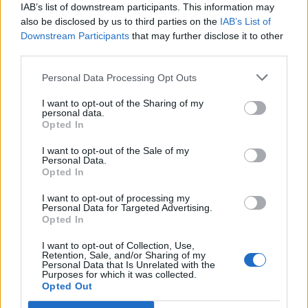
IAB’s list of downstream participants. This information may
also be disclosed by us to third parties on the
IAB’s List of
Downstream Participants
that may further disclose it to other
third parties.
Personal Data Processing Opt Outs
Ο καιρός στην Πελοπόννησο: Άνεμοι έως 5
I want to opt-out of the Sharing of my
personal data.
μποφόρ και θερμοκρασίες έως 38 βαθμούς
Opted In
05/08/2026 22:28
I want to opt-out of the Sale of my
Personal Data.
Opted In
I want to opt-out of processing my
Personal Data for Targeted Advertising.
Opted In
I want to opt-out of Collection, Use,
Retention, Sale, and/or Sharing of my
Personal Data that Is Unrelated with the
Purposes for which it was collected.
Opted Out