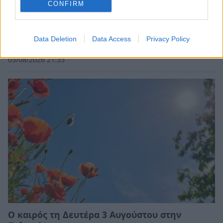
CONFIRM
Πελοπόννησος: Στους 39°C ο υδράργυρος την
Data Deletion
Data Access
Privacy Policy
Τρίτη
03/08/2026 21:35
Ο καιρός τη Δευτέρα 3 Αυγούστου στην