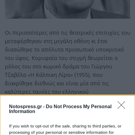
Οι περισσότερες από τις θεατρικές επιτυχίες του
μεταφέρθηκαν στη μεγάλη οθόνη κι έτσι
διασώθηκε το απόλυτα προσωπικό υποκριτικό
του ύφος. Κορυφαία του στιγμή θεωρείται ο
ρόλος του στο κωμικό δράμα του Γιώργου
Τζαβέλα «Η Κάλπικη Λίρα» (1955), που
διακρίθηκε διεθνώς και είναι μία από τις
καλύτερες ταινίες του ελληνικού
κινηματογράφου
.
Notospress.gr -
Do Not Process My Personal
Information
Τα σοβαρά προβλήματα υγείας δεν του
επέτρεψαν να πρωταγωνιστήσει στην κωμωδία
If you wish to opt-out of the sale, sharing to third parties, or
«Ο Ηλίας του 16ου», ρόλο τον οποίο πήρε
processing of your personal or sensitive information for