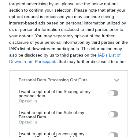
τελικά ο Κώστας Χατζηχρήστος. Ο Βασίλης
targeted advertising by us, please use the below opt-out
section to confirm your selection. Please note that after your
Λογοθετίδης πέθανε στην Αθήνα στις
20
opt-out request is processed you may continue seeing
Φεβρουαρίου 1960
, σε ηλικία 62 ετών.
interest-based ads based on personal information utilized by
us or personal information disclosed to third parties prior to
Πηγή: SanSimera.gr
your opt-out. You may separately opt-out of the further
disclosure of your personal information by third parties on the
Ακολουθήστε το
notospress.gr
στο Google News και
IAB’s list of downstream participants. This information may
also be disclosed by us to third parties on the
IAB’s List of
μάθετε πρώτοι
όλες τις ειδήσεις
Downstream Participants
that may further disclose it to other
third parties.
Personal Data Processing Opt Outs
TAGS:
ΣΑΝ ΣΗΜΕΡΑ
ΗΘΟΠΟΙΟΣ
ΘΑΝΑΤΟΣ
I want to opt-out of the Sharing of my
ΒΑΣΙΛΗΣ ΛΟΓΟΘΕΤΙΔΗΣ
ΘΕΑΤΡΟ
personal data.
Opted In
ΚΙΝΗΜΑΤΟΓΡΑΦΟΣ
ΜΑΡΙΚΑ ΚΟΤΟΠΟΥΛΗ
I want to opt-out of the Sale of my
Personal Data.
Opted In
I want to opt-out of processing my