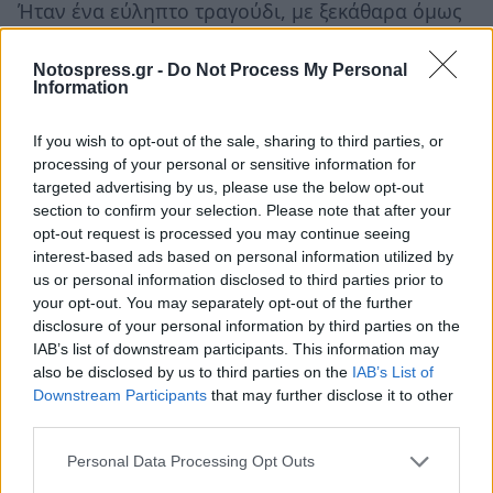
Ήταν ένα εύληπτο τραγούδι, με ξεκάθαρα όμως
αντιχουντικά μηνύματα.
Notospress.gr -
Do Not Process My Personal
Information
Διαβάστε ακόμα:
Σαν σήμερα γεννήθηκε
ο «Αρχάγγελος της Κρήτης» Νίκος
If you wish to opt-out of the sale, sharing to third parties, or
processing of your personal or sensitive information for
Ξυλούρης
targeted advertising by us, please use the below opt-out
section to confirm your selection. Please note that after your
Με τα τρία ολοκληρωμένα έργα που παρουσίασε
opt-out request is processed you may continue seeing
το 1974 («Θητεία» σε στίχους Μάνου
interest-based ads based on personal information utilized by
us or personal information disclosed to third parties prior to
Ελευθερίου, «Μετανάστες» σε στίχους Γιώργου
your opt-out. You may separately opt-out of the further
Σκούρτη και «Θεσσαλικός Κύκλος» σε στίχους
disclosure of your personal information by third parties on the
Κώστα Βίρβου) πληθαίνουν οι αναφορές του στο
IAB’s list of downstream participants. This information may
also be disclosed by us to third parties on the
IAB’s List of
λαϊκό τραγούδι, για να φτάσει το 1976 με το
Downstream Participants
that may further disclose it to other
«Οροπέδιο» σε ποίηση Μιχάλη Κατσαρού, σε
third parties.
μίξη όλων αυτών των επιδράσεων με ένα
Personal Data Processing Opt Outs
ηλεκτρονικό άκουσμα. Από του δίσκους αυτούς