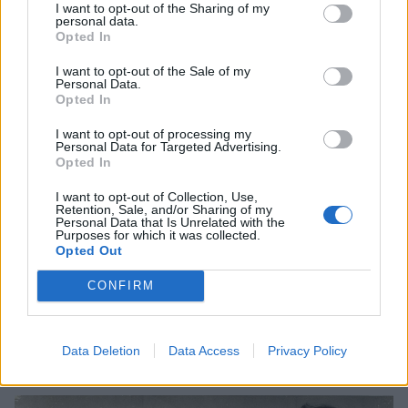
ξεχωρίζουν τραγούδια όπως τα «Μιλώ για τα
I want to opt-out of the Sharing of my
personal data.
παιδιά μου», «Φάμπρικα», «Τα Λόγια Και Τα
Opted In
Χρόνια», «Μαλαματένια Λόγια», με ερμηνευτές
I want to opt-out of the Sale of my
τους Χαράλαμπο Γαργανουράκη (ανακάλυψη του
Personal Data.
Opted In
συνθέτη μετά τον Νίκο Ξυλούρη), Λάκη Χαλκιά,
Τάνια Τσανακλίδου, Βίκυ Μοσχολιού, Παύλο
I want to opt-out of processing my
Personal Data for Targeted Advertising.
Σιδηρόπουλο και Λιζέτα Νικολάου.
Opted In
I want to opt-out of Collection, Use,
Το 1976 συνέθεσε τη μουσική για την τηλεοπτική
Retention, Sale, and/or Sharing of my
Personal Data that Is Unrelated with the
σειρά του ΒΒC «Ποιος πληρώνει τον βαρκάρη»
Purposes for which it was collected.
(«Who pays the Ferryman?»), το μουσικό θέμα της
Opted Out
οποίας γνώρισε μεγάλη επιτυχία και παρέμεινε
CONFIRM
στην κορυφή του βρετανικού πίνακα επιτυχιών
για μήνες, ενώ έκανε γνωστό διεθνώς τον
συνθέτη.
Data Deletion
Data Access
Privacy Policy