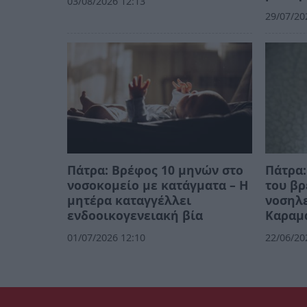
03/08/2026 12:13
29/07/20
Πάτρα: Βρέφος 10 μηνών στο
Πάτρα:
νοσοκομείο με κατάγματα – Η
του β
μητέρα καταγγέλλει
νοσηλε
ενδοοικογενειακή βία
Καραμ
01/07/2026 12:10
22/06/20