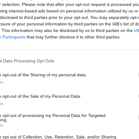
ιμο
, κοντά στο Συμμαχικό Πολεμικό
r selection. Please note that after your opt-out request is processed y
νος.
eing interest-based ads based on personal information utilized by us or
disclosed to third parties prior to your opt-out. You may separately opt-
 βρισκόταν
σε μαύρη σακούλα δίπλα στον
losure of your personal information by third parties on the IAB’s list of
. This information may also be disclosed by us to third parties on the
IA
ο σημείο έφτασε ασθενοφόρο που μετέφερε
Participants
that may further disclose it to other third parties.
γλαΐα Κυριακού
, ώστε να υποβληθεί στις
l Data Processing Opt Outs
ομα ότι ενώ βρισκόταν σε σούπερ μάρκετ
αι τη ρώτησε
αν ήθελε να της αγοράσει κάτι
o opt-out of the Sharing of my personal data.
φωνα με την καταγγελία της, εκείνος έπειτα
In
.
o opt-out of the Sale of my Personal Data.
 το βρέφος στον κάδο του Αλίμου, που
In
οί παίρνουν καταθέσεις από τη γυναίκα και
to opt-out of processing my Personal Data for Targeted
ing.
 βιντεοληπτικό υλικό από το σημείο.
In
ews και μάθετε πρώτοι
όλες τις ειδήσεις
o opt-out of Collection, Use, Retention, Sale, and/or Sharing