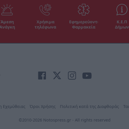
Άμεση
Χρήσιμα
Εφημερεύοντα
Κ.Ε.Π
Ανάγκη
τηλέφωνα
Φαρμακεία
Δήμων
r
η Εχεμύθειας
Όροι Χρήσης
Πολιτική κατά της Διαφθοράς
Τα
©2010-2026 Notospress.gr - All rights reserved