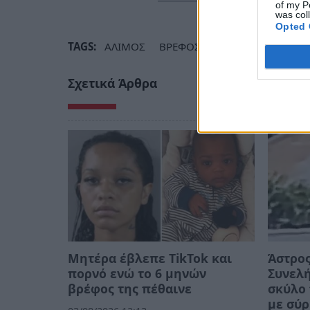
of my P
was col
Opted 
TAGS:
ΑΛΙΜΟΣ
ΒΡΕΦΟΣ
ΚΑΔΟΣ
ΑΠΟΡΡΙ
Σχετικά Άρθρα
Μητέρα έβλεπε TikTok και
Άστρος
πορνό ενώ το 6 μηνών
Συνελή
βρέφος της πέθαινε
σκύλο
με σύρ