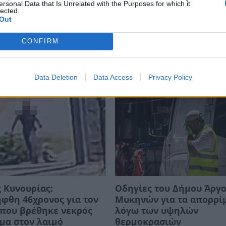
ersonal Data that Is Unrelated with the Purposes for which it
lected.
Out
ΜΜΑΤΑ
CONFIRM
Data Deletion
Data Access
Privacy Policy
 Κυνουρίας:
Οδηγίες του Δήμου Άργο
φθη 46χρονος για τον
Μυκηνών για τα απορρί
 που βρέθηκε νεκρός
λόγω των υψηλών
μα στον λαιμό
θερμοκρασιών