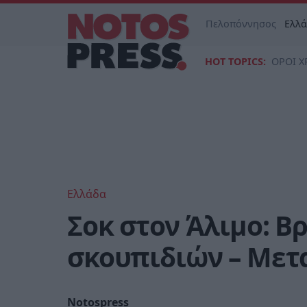
Πελοπόννησος
Ελλ
HOT TOPICS:
ΟΡΟΙ Χ
Ελλάδα
Σοκ στον Άλιμο: Β
σκουπιδιών – Μετ
Notospress