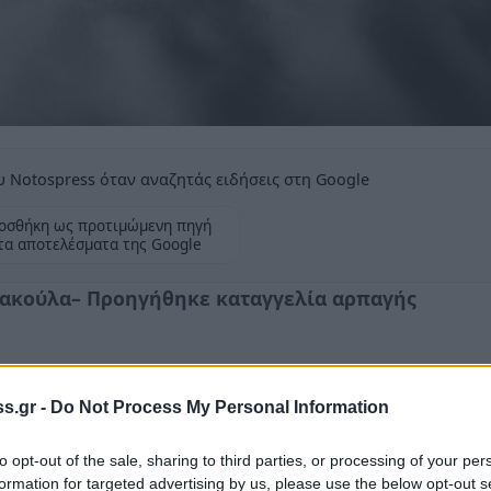
 Notospress όταν αναζητάς ειδήσεις στη Google
οσθήκη ως προτιμώμενη πηγή
τα αποτελέσματα της Google
σακούλα– Προηγήθηκε καταγγελία αρπαγής
s.gr -
Do Not Process My Personal Information
ς το απόγευμα της Τετάρτης, καθώς
βρέφος
to opt-out of the sale, sharing to third parties, or processing of your per
formation for targeted advertising by us, please use the below opt-out s