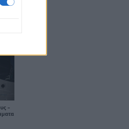
υς –
μματα