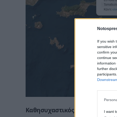
Notospres
If you wish 
sensitive in
confirm you
continue se
information 
further disc
participants
Downstream 
Persona
Καθησυχαστικός ο Ευθύμιος Λέ
I want t