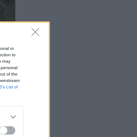
sonal or
ection to
ou may
 personal
out of the
 downstream
B’s List of