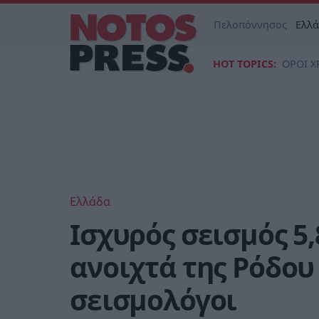
Πελοπόννησος
Ελλ
HOT TOPICS:
ΟΡΟΙ Χ
Ελλάδα
Ισχυρός σεισμός 5
ανοιχτά της Ρόδου
σεισμολόγοι