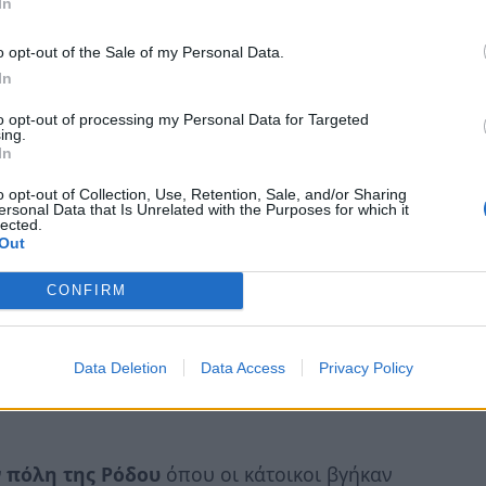
In
υ ΟΑΣΠ κ.
Ευθύμιος Λέκκας
μιλώντας στο
υς
5,8
βαθμών της κλίμακας Ρίχτερ που
o opt-out of the Sale of my Personal Data.
In
ο χώρο μεταξύ Ρόδου και Τουρκίας,
to opt-out of processing my Personal Data for Targeted
ing.
In
κτηριστικό του είναι το βάθος
. Είναι ένα
να πούμε ότι ναι μεν έγινε αισθητός σε μία
o opt-out of Collection, Use, Retention, Sale, and/or Sharing
ersonal Data that Is Unrelated with the Purposes for which it
 της Τουρκίας αλλά
δεν θα έχει σημαντικές
lected.
Out
ρξει τσουνάμι και κυρίως δεν θα υπάρχει
ο κ. Λέκκας.
CONFIRM
πιθανότητα
είναι ο κύριος σεισμός λόγω του
εγονός το οποίο ήταν πολύ έντονο για τους
Data Deletion
Data Access
Privacy Policy
χών αλλά από εκεί και πέρα δεν θα έχουμε
ν πόλη της Ρόδου
όπου οι κάτοικοι βγήκαν