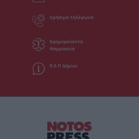
Χρήσιμα τηλέφωνα
Εφημερεύοντα
Φαρμακεία
Κ.Ε.Π Δήμων