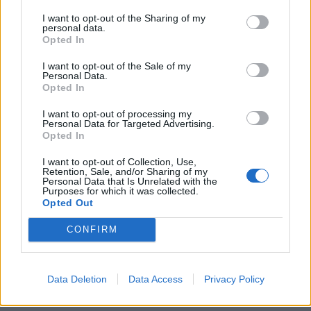
Πηγή:
nomimacasino.gr
I want to opt-out of the Sharing of my
personal data.
Ακολουθήστε το
notospress.gr
στο Google News και
Opted In
μάθετε πρώτοι
όλες τις ειδήσεις
I want to opt-out of the Sale of my
Personal Data.
Opted In
TAGS:
ΕΕΕΠ
ΤΥΧΕΡΑ ΠΑΙΧΝΙΔΙΑ
I want to opt-out of processing my
Personal Data for Targeted Advertising.
ΠΑΡΑΝΟΜΟΣ ΤΖΟΓΟΣ
Opted In
I want to opt-out of Collection, Use,
Retention, Sale, and/or Sharing of my
Personal Data that Is Unrelated with the
Purposes for which it was collected.
Opted Out
CONFIRM
Data Deletion
Data Access
Privacy Policy