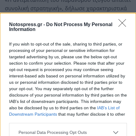
συνολική στρατηγική», δήλωσε χαρακτηριστικά
ο πρόεδρος της ΕΕΕΠ, προσθέτοντας ότι η
Επιτροπή έχει επικεντρωθεί από το 2023 και σε
Notospress.gr -
Do Not Process My Personal
Information
κοινωνικά ζητήματα
– λόγω της εξάπλωσης του
διαδικτύου, που είναι «ο βασικός μοχλός του
If you wish to opt-out of the sale, sharing to third parties, or
προβλήματος».
processing of your personal or sensitive information for
targeted advertising by us, please use the below opt-out
section to confirm your selection. Please note that after your
Ωστόσο,
αντιδράσεις
έχουν προκαλέσει οι
opt-out request is processed you may continue seeing
προτάσεις για το νέο οργανισμό. Παράγοντες
interest-based ads based on personal information utilized by
της αγοράς εκτιμούν ότι η δημιουργία νέου
us or personal information disclosed to third parties prior to
your opt-out. You may separately opt-out of the further
φορέα ενδέχεται να
αυξήσει τη γραφειοκρατία
disclosure of your personal information by third parties on the
και να
αποδυναμώσει τον ρόλο της ΕΕΕΠ
,
IAB’s list of downstream participants. This information may
υποστηρίζοντας ότι η Επιτροπή θα έπρεπε να
also be disclosed by us to third parties on the
IAB’s List of
Downstream Participants
that may further disclose it to other
αναλάβει
εσωτερικά τον συντονισμό
των
third parties.
ελέγχων.
Personal Data Processing Opt Outs