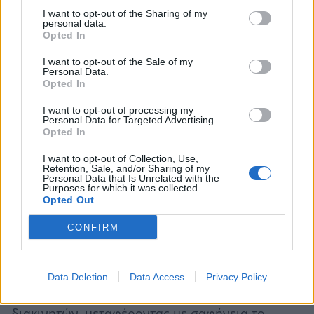
I want to opt-out of the Sharing of my
personal data.
Opted In
I want to opt-out of the Sale of my
Personal Data.
Opted In
Καμπάνια αποτροπής σε διάφορες γλώσσες,
I want to opt-out of processing my
Personal Data for Targeted Advertising.
όπως Αγγλικά και Αραβικά
Opted In
I want to opt-out of Collection, Use,
Σε επικοινωνιακό επίπεδο, ο Δρ. Μπαλωμένος
Retention, Sale, and/or Sharing of my
Personal Data that Is Unrelated with the
εκτιμά ότι η χώρα μας οφείλει να σχεδιάσει μια
Purposes for which it was collected.
Opted Out
στοχευμένη αποτρεπτική εκστρατεία,
προσαρμοσμένη στις ιδιαιτερότητες του
CONFIRM
μεταναστευτικού φαινομένου.
«Θα πρέπει να απευθύνεται τόσο στους εν
Data Deletion
Data Access
Privacy Policy
δυνάμει μετανάστες όσο και στα κυκλώματα των
διακινητών, μεταφέροντας με σαφήνεια το