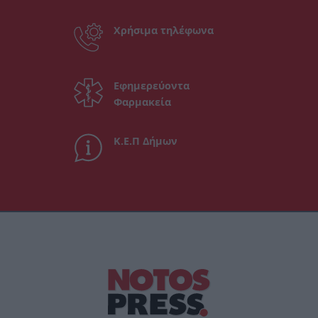
Χρήσιμα τηλέφωνα
Εφημερεύοντα
Φαρμακεία
Κ.Ε.Π Δήμων