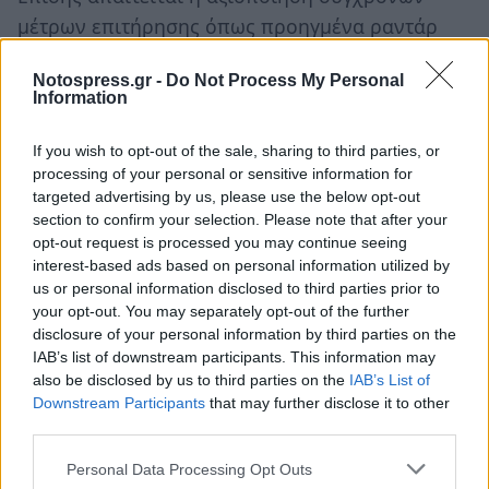
μέτρων επιτήρησης όπως προηγμένα ραντάρ
δορυφορικής παρακολούθησης, θερμικές
Notospress.gr -
Do Not Process My Personal
κάμερες, drones και συστήματα ανάλυσης
Information
δεδομένων.
If you wish to opt-out of the sale, sharing to third parties, or
Προτείνει ακόμη την αποστολή τεχνικού ή
processing of your personal or sensitive information for
στρατιωτικού προσωπικού στις λιμενικές αρχές
targeted advertising by us, please use the below opt-out
section to confirm your selection. Please note that after your
της Λιβύης, προκειμένου να συμβάλουν στην
opt-out request is processed you may continue seeing
αποτροπή της αναχώρησης παράνομων σκαφών
interest-based ads based on personal information utilized by
από την αφρικανική χώρα.
us or personal information disclosed to third parties prior to
your opt-out. You may separately opt-out of the further
disclosure of your personal information by third parties on the
IAB’s list of downstream participants. This information may
also be disclosed by us to third parties on the
IAB’s List of
Downstream Participants
that may further disclose it to other
third parties.
Personal Data Processing Opt Outs