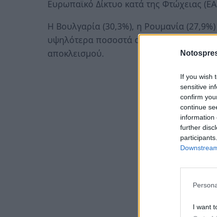
Ευρωπαϊκό Δίκτυο κατά της Φτώχειας (EA
Η Βουλγαρία (30,3%), η Ρουμανία (27,9%)
υψηλότερα ποσοστά ατόμων που βρίσκον
αποκλεισμού.
Notospres
If you wish 
sensitive in
confirm you
continue se
information 
further disc
participants
Downstream 
Persona
I want t