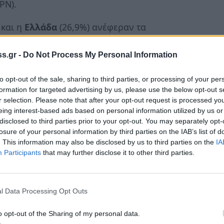
PN).
 και η
Ελλάδα
(26,9%) ανέφεραν τα
ται σε κίνδυνο φτώχειας ή κοινωνικού
s.gr -
Do Not Process My Personal Information
to opt-out of the sale, sharing to third parties, or processing of your per
formation for targeted advertising by us, please use the below opt-out s
r selection. Please note that after your opt-out request is processed y
eing interest-based ads based on personal information utilized by us or
disclosed to third parties prior to your opt-out. You may separately opt-
losure of your personal information by third parties on the IAB’s list of
. This information may also be disclosed by us to third parties on the
IA
Participants
that may further disclose it to other third parties.
l Data Processing Opt Outs
o opt-out of the Sharing of my personal data.