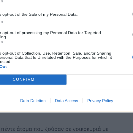
In
o opt-out of the Sale of my Personal Data.
In
to opt-out of processing my Personal Data for Targeted
ing.
In
o opt-out of Collection, Use, Retention, Sale, and/or Sharing
ersonal Data that Is Unrelated with the Purposes for which it
lected.
Out
ύς αριθμούς, με το ποσοστό φτώχειας εδώ να
96. Αυξήθηκε από 14,4% το 2022 σε 15,4% το
CONFIRM
υπηρεσία, το Εθνικό Ινστιτούτο Στατιστικής
Data Deletion
Data Access
Privacy Policy
νογονεϊκές οικογένειες και τα παιδιά, ενώ οι
 πέντε άτομα που ζούσαν σε νοικοκυριά με