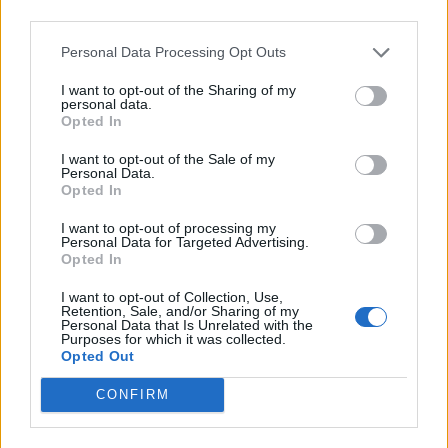
third parties.
Personal Data Processing Opt Outs
I want to opt-out of the Sharing of my
personal data.
Opted In
I want to opt-out of the Sale of my
Personal Data.
Ακολουθήστε το
notospress.gr
στο Google News και
Opted In
μάθετε πρώτοι
όλες τις ειδήσεις
I want to opt-out of processing my
Personal Data for Targeted Advertising.
Opted In
TAGS:
ΓΑΖΑ
ΤΡΟΦΙΜΑ
ΚΥΡΙΑΚΟΣ ΜΗΤΣΟΤΑΚΗΣ
I want to opt-out of Collection, Use,
Retention, Sale, and/or Sharing of my
Personal Data that Is Unrelated with the
Purposes for which it was collected.
Opted Out
CONFIRM