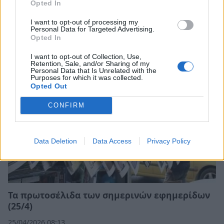
Opted In
Τα πρωτοσέλιδα των σημερινών εφημερίδων
(26/4)
I want to opt-out of processing my
Personal Data for Targeted Advertising.
Opted In
26/04/2026 08:16
I want to opt-out of Collection, Use,
Retention, Sale, and/or Sharing of my
Personal Data that Is Unrelated with the
Purposes for which it was collected.
Opted Out
CONFIRM
Data Deletion
Data Access
Privacy Policy
Τα πρωτοσέλιδα των σημερινών εφημερίδων
(25/4)
25/04/2026 08:13