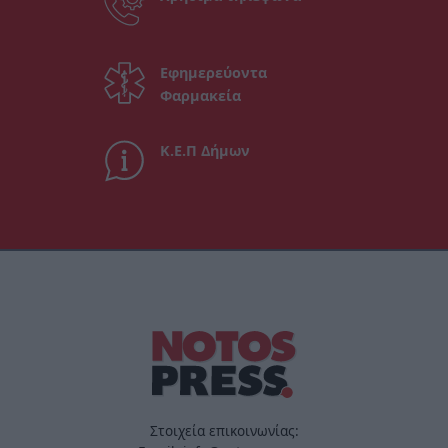
Εφημερεύοντα
Φαρμακεία
Κ.Ε.Π Δήμων
Στοιχεία επικοινωνίας: