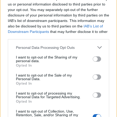
και το προσωπικό των υπηρεσιών της Βουλής των
us or personal information disclosed to third parties prior to
Ελλήνων και της Γενικής Γραμματείας
your opt-out. You may separately opt-out of the further
disclosure of your personal information by third parties on the
Πληροφοριακών Συστημάτων και Ψηφιακής
IAB’s list of downstream participants. This information may
Διακυβέρνησης, για την πολύτιμη συμβολή τους
also be disclosed by us to third parties on the
IAB’s List of
προκειμένου να επιτευχθεί η σωστή δημοσίευση».
Downstream Participants
that may further disclose it to other
third parties.
Ακολουθήστε το
notospress.gr
στο Google News και
Personal Data Processing Opt Outs
μάθετε πρώτοι
όλες τις ειδήσεις
I want to opt-out of the Sharing of my
personal data.
Opted In
TAGS:
ΠΟΘΕΝ ΕΣΧΕΣ
I want to opt-out of the Sale of my
Personal Data.
Opted In
I want to opt-out of processing my
Personal Data for Targeted Advertising.
Opted In
I want to opt-out of Collection, Use,
Retention, Sale, and/or Sharing of my