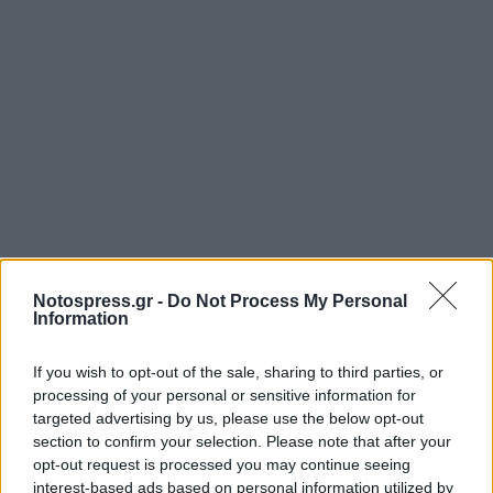
Notospress.gr -
Do Not Process My Personal
Information
Το πλήθος των ανωτέρω για το έτος 2025 (χρήση
2024) είναι 17 αρχικές και 1.837 ετήσιες δηλώσεις.
If you wish to opt-out of the sale, sharing to third parties, or
processing of your personal or sensitive information for
Ευχαριστούμε όλους τους υπόχρεους που
targeted advertising by us, please use the below opt-out
ανταποκρίθηκαν έγκαιρα στην υποβολή των
section to confirm your selection. Please note that after your
opt-out request is processed you may continue seeing
Δηλώσεων Περιουσιακής Κατάστασης, καθώς επίσης
interest-based ads based on personal information utilized by