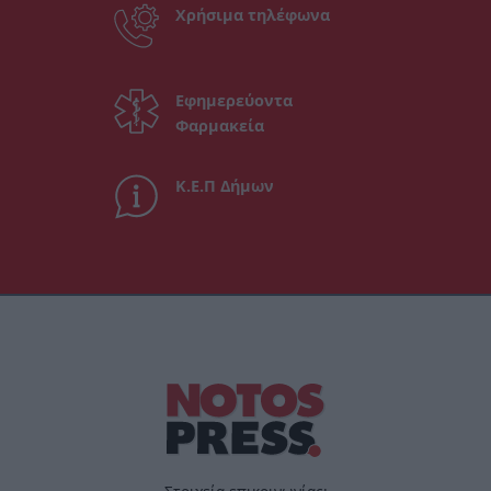
Χρήσιμα τηλέφωνα
Εφημερεύοντα
Φαρμακεία
Κ.Ε.Π Δήμων