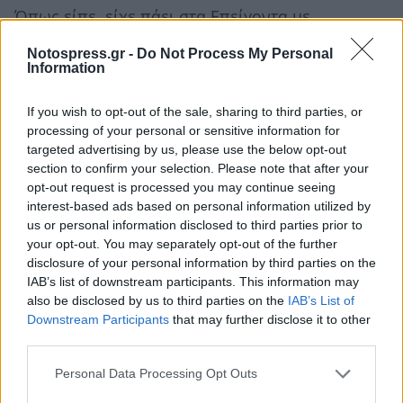
Όπως είπε, είχε πάει στα Επείγοντα με
ενοχλήσεις, χωρίς να πιστεύει ότι επρόκειτο για
Notospress.gr -
Do Not Process My Personal
κάτι σοβαρό.
Information
«Είχα κάποιες ενοχλήσεις αλλά δεν ένιωσα κάτι.
If you wish to opt-out of the sale, sharing to third parties, or
Μου έκανε εξετάσεις, η Μάγδα η συγχωρεμένη
processing of your personal or sensitive information for
targeted advertising by us, please use the below opt-out
μου έκανε εξετάσεις, καρδιογραφήματα. Δεν μου
section to confirm your selection. Please note that after your
έβρισκαν κάτι και εγώ θεώρησα ότι όλα καλά,
opt-out request is processed you may continue seeing
όλα εντάξει, αφού δεν βρίσκουν τίποτα, λέω,
interest-based ads based on personal information utilized by
us or personal information disclosed to third parties prior to
φεύγω», ανέφερε.
your opt-out. You may separately opt-out of the further
disclosure of your personal information by third parties on the
Η γιατρός, όμως, όπως περιγράφει, ζήτησε από
IAB’s list of downstream participants. This information may
μόνη της να γίνει εξέταση τροπονίνης, η οποία
also be disclosed by us to third parties on the
IAB’s List of
Downstream Participants
that may further disclose it to other
έδειξε πρόβλημα.
third parties.
«Για καλή μου τύχη, στις εξετάσεις αίματος, είχε
Personal Data Processing Opt Outs
δώσει και για να μου κάνουν εξέταση τροπονίνη,