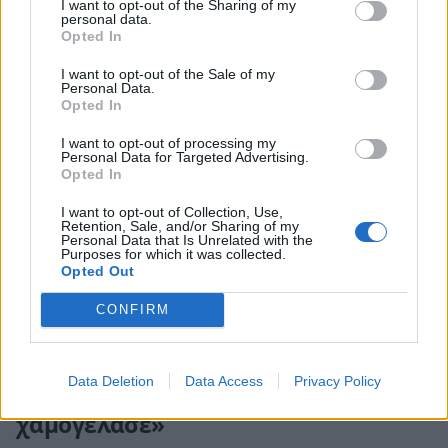
I want to opt-out of the Sharing of my
το ένζυμο της καρδιάς, για να δουν αν είναι
personal data.
Opted In
αυξημένο ή όχι. Χωρίς να το γνωρίζω εγώ.
Εκείνη από μόνη της δηλαδή πήρε για να μου
I want to opt-out of the Sale of my
Personal Data.
κάνει εξέταση τροπονίνης», είπε.
Opted In
Το αποτέλεσμα οδήγησε στην παραμονή του στο
I want to opt-out of processing my
Personal Data for Targeted Advertising.
νοσοκομείο και στη συνέχεια αποδείχθηκε ότι
Opted In
είχε φραγμένη αρτηρία.
I want to opt-out of Collection, Use,
Retention, Sale, and/or Sharing of my
Personal Data that Is Unrelated with the
«Το οποίο ήταν αυξημένο στο αίμα μου, με
Purposes for which it was collected.
αποτέλεσμα να με κρατήσουν μέσα. Και να
Opted Out
αποδειχθεί ότι τελικά όντως, είχα φραγμένη
CONFIRM
αρτηρία. Γιατί μετά μου βάλανε stent», ανέφερε.
Data Deletion
Data Access
Privacy Policy
«Την ευχαρίστησα και εκείνη μου
χαμογέλασε»