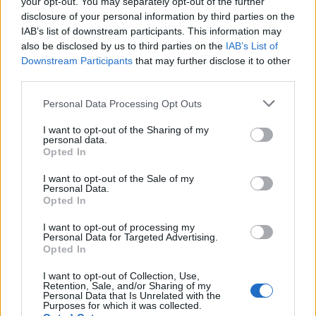
προσφέρουμε στους επισκέπτες μας
your opt-out. You may separately opt-out of the further
disclosure of your personal information by third parties on the
διασκεδάσεις άξιες προς την περίσταση, αλλά
IAB’s list of downstream participants. This information may
έχουμε να δείξουμε τα µνηµεία και τα ερείπια
also be disclosed by us to third parties on the
IAB’s List of
της αρχαιότητος και να τους οδηγήσουμε στους
Downstream Participants
that may further disclose it to other
third parties.
τόπους όπου τελούσαν οι αρχαίοι Έλληνες τους
αγώνες τους…»
είπε, σε μια αποστροφή της
Personal Data Processing Opt Outs
ομιλίας του και συνεπήρε τους συνέδρους,
οι
I want to opt-out of the Sharing of my
οποίοι ψήφισαν ομόφωνα την Αθήνα.
personal data.
Opted In
Η τολμηρή πρωτοβουλία του Βικέλα προκάλεσε
I want to opt-out of the Sale of my
Personal Data.
ενθουσιασμό στην κοινή γνώμη και τον τύπο
Opted In
στην Ελλάδα και ήταν η αιτία που συνέβαλε
I want to opt-out of processing my
στην απροσδόκητα μεγάλη επιτυχία της
Personal Data for Targeted Advertising.
Opted In
αναβίωσης των Ολυμπιακών Αγώνων τότε, αλλά
και στην παγίωση του θεσμού τα επόμενα
I want to opt-out of Collection, Use,
Retention, Sale, and/or Sharing of my
χρόνια. Ο Δημήτριος Βικέλας εξελέγη το 1894
Personal Data that Is Unrelated with the
Purposes for which it was collected.
πρώτος πρόεδρος της Διεθνούς Ολυμπιακής