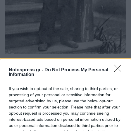
Η αρχική σκέψη του Βαρώνου Ντε Κουμπερτέν
Notospress.gr -
Do Not Process My Personal
ήταν οι πρώτοι Ολυμπιακοί Αγώνες να γίνουν το
Information
1900 στο Παρίσι, αλλά ο εμπνευσμένος λόγος
If you wish to opt-out of the sale, sharing to third parties, or
του Βικέλα ανέτρεψε την κατάσταση.
«...Στην
processing of your personal or sensitive information for
Αθήνα, ασφαλώς δεν θα έχουμε τη δυνατότητα
targeted advertising by us, please use the below opt-out
να οργανώσουμε μεγαλοπρεπείς γιορτές, αλλά
section to confirm your selection. Please note that after your
opt-out request is processed you may continue seeing
τις πολλές ελλείψεις μας θα αναπληρώσει η
interest-based ads based on personal information utilized by
εγκαρδιότητα της υποδοχής μας. Δεν θα
us or personal information disclosed to third parties prior to