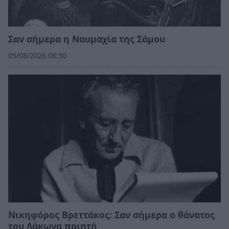
Σαν σήμερα η Ναυμαχία της Σάμου
05/08/2026 08:30
Νικηφόρος Βρεττάκος: Σαν σήμερα ο θάνατος
του Λάκωνα ποιητή