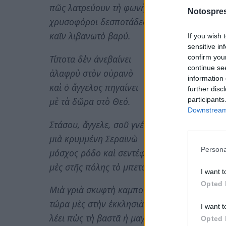
πῶς λατρεύουν τὴ φωνὴ
Notospres
χρυσοφόροι δεσποτάδες
καῖν λιβανωτὸ βαρύ.
If you wish 
sensitive in
Τίποτα δὲν ἀνεβαίνει
confirm you
continue se
ἀλαφρὺ στὸν οὐρανὸ
information 
καὶ ὁ ἄγγελος πηγαίνει
further disc
μὲ τὰ δῶρα στὸ Θεό.
participants
Downstream 
Στάσου, ἄγγελε, σοῦ γνέφει
μιὰ κρυμμένη Σεραϊνὼ
Persona
μόσχος ρόδο καὶ σεντέφι
μὲς στῆς πόλης τὸ μπετό.
I want t
Opted 
Μιὰ γριὰ σκυφτὴ καμπούρα
τώρα μὲς στὴν ἐκκλησιὰ
I want t
λέει πὼς τὴ βαστᾶ ἡ μαγκούρα
Opted 