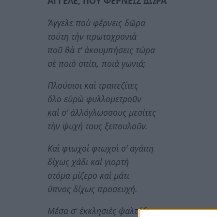
ΑΓΓΕΛΕ, ΠΟΥ ΦΕΡΝΕΙΣ ΔΩΡΑ
Ἄγγελε ποὺ φέρνεις δῶρα
τούτη τὴν πρωτοχρονιὰ
ποῦ θὰ τ’ ἀκουμπήσεις τώρα
σὲ ποιὸ σπίτι, ποιὰ γωνιά;
Πλούσιοι καὶ τραπεζίτες
ὅλο εὐρὼ φυλλομετροῦν
καὶ σ’ ἀλλόγλωσσους μεσίτες
τὴν ψυχή τους ξεπουλοῦν.
Καὶ φτωχοὶ φτωχοὶ σ’ ἀγάπη
δίχως χάδι καὶ γιορτὴ
στόμα μίζερο καὶ μάτι
ὕπνος δίχως προσευχή.
Μέσα σ’ ἐκκλησιὲς ψαλτάδες