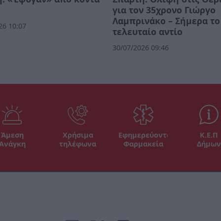
για τον 35χρονο Γιώργο
Λαμπρινάκο – Σήμερα το
26 10:07
τελευταίο αντίο
30/07/2026 09:46
Άμεση
Χρήσιμα
Εφημερεύοντα
Κ.Ε.Π
Ανάγκη
τηλέφωνα
Φαρμακεία
Δήμων