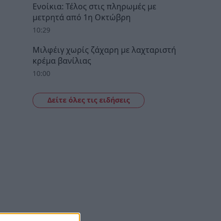
Ενοίκια: Τέλος στις πληρωμές με
μετρητά από 1η Οκτώβρη
10:29
Μιλφέιγ χωρίς ζάχαρη με λαχταριστή
κρέμα βανίλιας
10:00
Δείτε όλες τις ειδήσεις