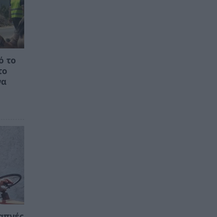
ό το
το
να
απνές