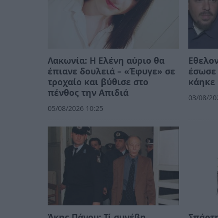
Λακωνία: Η Ελένη αύριο θα
Εθελο
έπιανε δουλειά – «Έφυγε» σε
έσωσε 
τροχαίο και βύθισε στο
κάηκε 
πένθος την Απιδιά
03/08/20
05/08/2026 10:25
Άκης Πάνου: Τί συνέβη
Σπάρτη