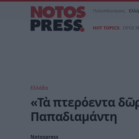
Πελοπόννησος
Ελλ
HOT TOPICS:
ΟΡΟΙ Χ
Ελλάδα
«Τὰ πτερόεντα δῶ
Παπαδιαμάντη
Notospress