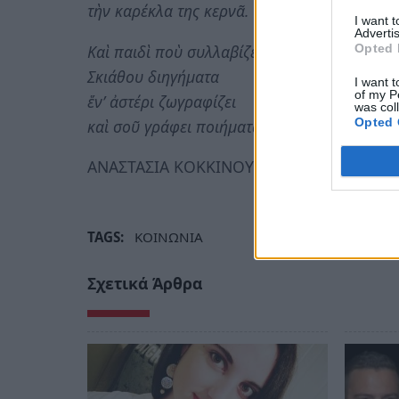
τὴν καρέκλα της κερνᾶ.
I want 
Advertis
Καὶ παιδὶ ποὺ συλλαβίζει
Opted 
Σκιάθου διηγήματα
I want t
of my P
ἕν’ ἀστέρι ζωγραφίζει
was col
Opted 
καὶ σοῦ γράφει ποιήματα.
ΑΝΑΣΤΑΣΙΑ ΚΟΚΚΙΝΟΥ
TAGS:
ΚΟΙΝΩΝΙΑ
Σχετικά Άρθρα