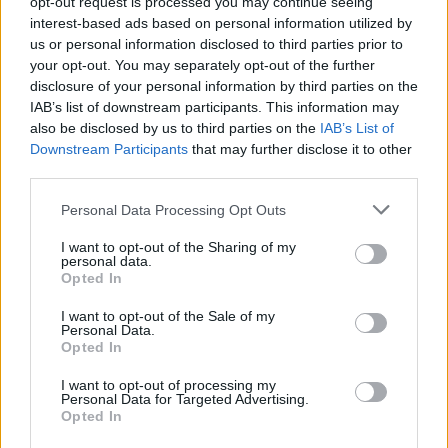
Άννας Βίσση.
opt-out request is processed you may continue seeing
interest-based ads based on personal information utilized by
us or personal information disclosed to third parties prior to
[Από το 2007 το πρόγραμμα του Real fm 97.8
your opt-out. You may separately opt-out of the further
δικτυώνει επίσημα για τη Λακωνία το ραδιόφωνο
disclosure of your personal information by third parties on the
Νότος 94.9]
IAB’s list of downstream participants. This information may
also be disclosed by us to third parties on the
IAB’s List of
Downstream Participants
that may further disclose it to other
third parties.
TAGS:
ΚΟΙΝΩΝΙΑ
Personal Data Processing Opt Outs
I want to opt-out of the Sharing of my
personal data.
Opted In
I want to opt-out of the Sale of my
Personal Data.
Opted In
I want to opt-out of processing my
Personal Data for Targeted Advertising.
Opted In