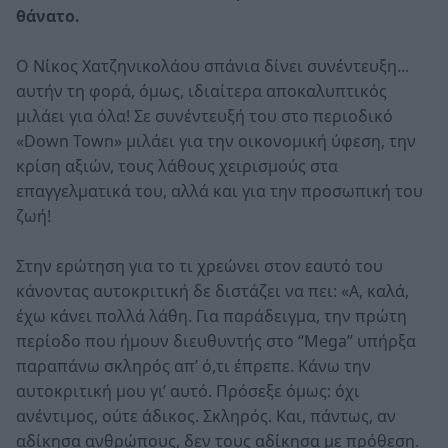
θάνατο.
O Νίκος Χατζηνικολάου σπάνια δίνει συνέντευξη...
αυτήν τη φορά, όμως, ιδιαίτερα αποκαλυπτικός
μιλάει για όλα! Σε συνέντευξή του στο περιοδικό
«Down Town» μιλάει για την οικονομική ύφεση, την
κρίση αξιών, τους λάθους χειρισμούς στα
επαγγελματικά του, αλλά και για την προσωπική του
ζωή!
Στην ερώτηση για το τι χρεώνει στον εαυτό του
κάνοντας αυτοκριτική δε διστάζει να πει: «Α, καλά,
έχω κάνει πολλά λάθη. Για παράδειγμα, την πρώτη
περίοδο που ήμουν διευθυντής στο “Mega” υπήρξα
παραπάνω σκληρός απ’ ό,τι έπρεπε. Κάνω την
αυτοκριτική μου γι’ αυτό. Πρόσεξε όμως: όχι
ανέντιμος, ούτε άδικος. Σκληρός. Και, πάντως, αν
αδίκησα ανθρώπους, δεν τους αδίκησα με πρόθεση.