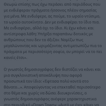
Θεωρώ επίσης πως έχω περάσει από περιόδους που
με ενδιέφεραν πράγματα ήσσονος πλέον σημασίας
για μένα. Με ενδιέφερε, ας πούμε, το ωραίο ντύσιμο,
το ωραίο αυτοκίνητο. Δεν με ενδιαφέρει το ίδιο πια.
Με ενδιαφέρει, αλλά όχι το ίδιο. Κι έχω κάνει και
αντίστροφα λάθη: Υπήρξα παραπάνω δοτικός με
ανθρώπους που δεν το άξιζαν. Νομίζω πως
μεγαλώνοντας και ωριμάζοντας αντιμετωπίζω πια τα
πράγματα με περισσότερη σοφία, αν μπορεί να το πει
κανείς έτσι».
Ο γνωστός δημοσιογράφος δεν διστάζει να κάνει και
μια συγκλονιστική αποκάλυψη που αφορά
προσωπικά τον ίδιο: «Έφτασα πολύ κοντά στο
θάνατο...». Αποφεύγοντας να επεκταθεί περισσότερο
στο θέμα και χωρίς να δώσει διευκρινίσεις, ο
γνωστός δημοσιογράφος ανέφερε χαρακτηριστικα
στο περιοδικό «Down Town»: «Αυτό με έχει κάνει να