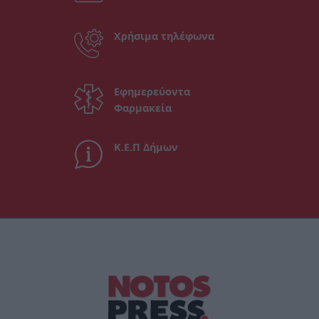
Χρήσιμα τηλέφωνα
Εφημερεύοντα
Φαρμακεία
Κ.Ε.Π Δήμων