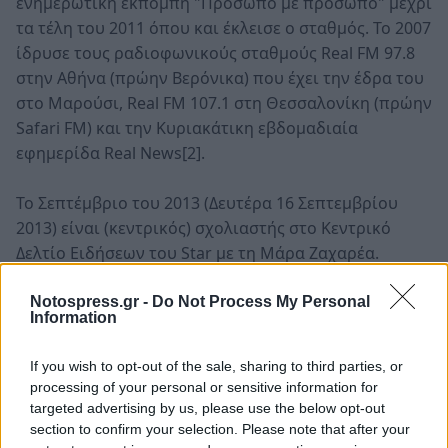
ενημερωτική εκπομπή "Πρόσωπο με πρόσωπο" μέχρι
τα τέλη του 2011 όπου και έκλεισε ο σταθμός. Το 2007
ίδρυσε τους ραδιοφωνικούς σταθμούς Real FM 97.8
στην Αθήνα (πρώην Βερόνικα) που έχει την έδρα του
στο Μαρούσι, Real FM 107.1 στη Θεσσαλονίκη (πρώην
Safari FM) και την Κυριακάτικη εβδομαδιαία
εφημερίδα Real News[2].
Το Σεπτέμβριο του 2013 (Δευτέρα 16 Σεπτεμβρίου
2013) είναι (κεντρικός) σχολιαστής στο Κεντρικό
Δελτίο Ειδήσεων του Star με τη Μάρα Ζαχαρέα.
Από τον πρώτο του γάμο με τη δημοσιογράφο Έλενα
Notospress.gr -
Do Not Process My Personal
Information
Κατρίτση απέκτησε ένα γιο, τον Παναγιώτη (1994).
Από το 2006 είναι παντρεμένος με την Κρίστη
If you wish to opt-out of the sale, sharing to third parties, or
Τσολακάκη - κόρη της γνωστής Ελληνίδας χορεύτριας
processing of your personal or sensitive information for
Μαργαρίτας Μπρόγιερ - και πρώην υπεύθυνης των
targeted advertising by us, please use the below opt-out
δημοσίων σχέσεων της Κύπριας τραγουδίστριας
section to confirm your selection. Please note that after your