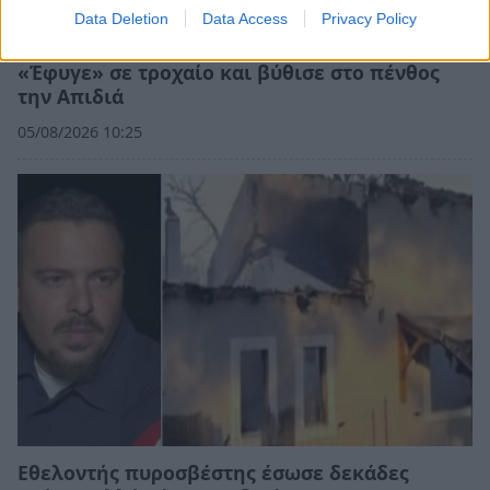
Data Deletion
Data Access
Privacy Policy
Λακωνία: Η Ελένη αύριο θα έπιανε δουλειά –
«Έφυγε» σε τροχαίο και βύθισε στο πένθος
την Απιδιά
05/08/2026 10:25
Εθελοντής πυροσβέστης έσωσε δεκάδες