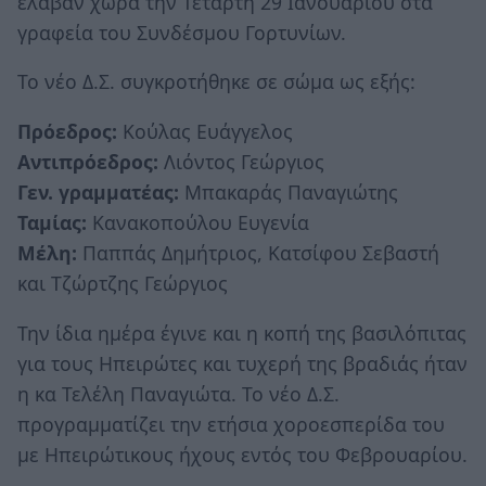
έλαβαν χώρα την Τετάρτη 29 Ιανουαρίου στα
γραφεία του Συνδέσμου Γορτυνίων.
Το νέο Δ.Σ. συγκροτήθηκε σε σώμα ως εξής:
Πρόεδρος:
Κούλας Ευάγγελος
Αντιπρόεδρος:
Λιόντος Γεώργιος
Γεν. γραμματέας:
Μπακαράς Παναγιώτης
Ταμίας:
Κανακοπούλου Ευγενία
Μέλη:
Παππάς Δημήτριος, Κατσίφου Σεβαστή
και Τζώρτζης Γεώργιος
Την ίδια ημέρα έγινε και η κοπή της βασιλόπιτας
για τους Ηπειρώτες και τυχερή της βραδιάς ήταν
η κα Τελέλη Παναγιώτα. Το νέο Δ.Σ.
προγραμματίζει την ετήσια χοροεσπερίδα του
με Ηπειρώτικους ήχους εντός του Φεβρουαρίου.