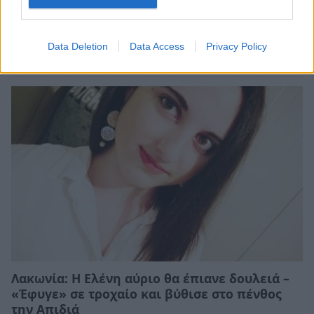
Αθήνα: Πως ένα τελεσίγραφο τον έφτασε στο
σημείο να σκοτώσει την οικογένεια του
Data Deletion
Data Access
Privacy Policy
07/08/2026 12:29
Λακωνία: Η Ελένη αύριο θα έπιανε δουλειά –
«Έφυγε» σε τροχαίο και βύθισε στο πένθος
την Απιδιά