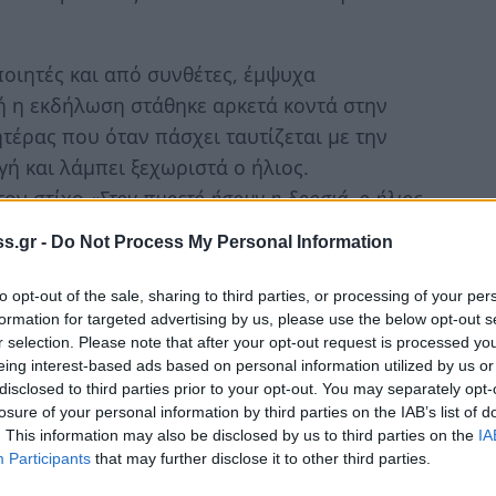
οιητές και από συνθέτες, έμψυχα
ή η εκδήλωση στάθηκε αρκετά κοντά στην
έρας που όταν πάσχει ταυτίζεται με την
γή και λάμπει ξεχωριστά ο ήλιος.
τον στίχο
«Στον πυρετό ήσουν η δροσιά, ο ήλιος
ιλικός στον Άδη»
s.gr -
Do Not Process My Personal Information
κείου Σπάρτης, η Χαρίκλεια Βαδάκογλου,
to opt-out of the sale, sharing to third parties, or processing of your per
ς, η Ευαγγελία Μπέτα, φιλόλογος, η Αγγελική
formation for targeted advertising by us, please use the below opt-out s
ολείου και η Χάρις Αϊβαλιώτη στο τραγούδι
r selection. Please note that after your opt-out request is processed y
eing interest-based ads based on personal information utilized by us or
ένο στην συγκίνηση, στην αλήθεια και στην
disclosed to third parties prior to your opt-out. You may separately opt-
αδίτη, Αλέπη, Ατσαβέ, Κραουνάκη,
losure of your personal information by third parties on the IAB’s list of
άκο ήταν πραγματική απόδοση τιμής για την
. This information may also be disclosed by us to third parties on the
IA
Participants
that may further disclose it to other third parties.