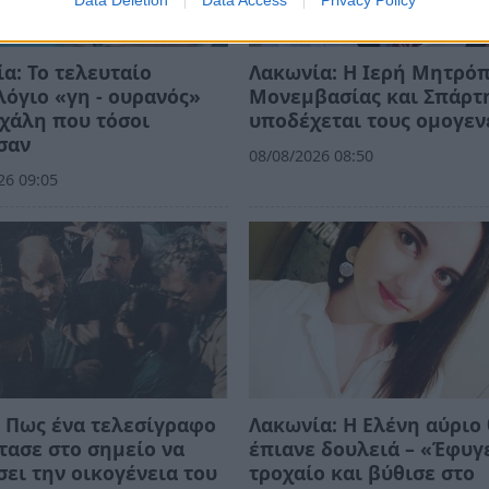
α: Το τελευταίο
Λακωνία: Η Ιερή Μητρό
όγιο «γη - ουρανός»
Μονεμβασίας και Σπάρτ
χάλη που τόσοι
υποδέχεται τους ομογεν
σαν
08/08/2026 08:50
26 09:05
 Πως ένα τελεσίγραφο
Λακωνία: Η Ελένη αύριο
τασε στο σημείο να
έπιανε δουλειά – «Έφυγ
ει την οικογένεια του
τροχαίο και βύθισε στο