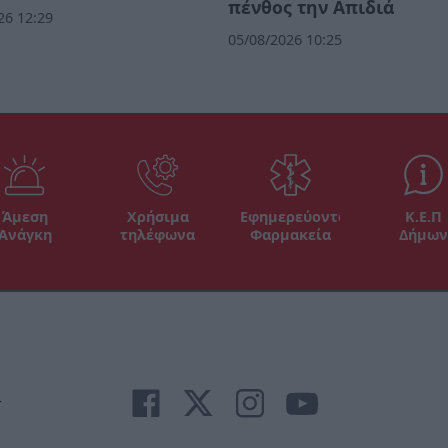
πένθος την Απιδιά
26 12:29
05/08/2026 10:25
Άμεση
Χρήσιμα
Εφημερεύοντα
Κ.Ε.Π
Ανάγκη
τηλέφωνα
Φαρμακεία
Δήμων
r