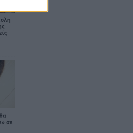
πολη
ης
είς
 θα
ε» σε