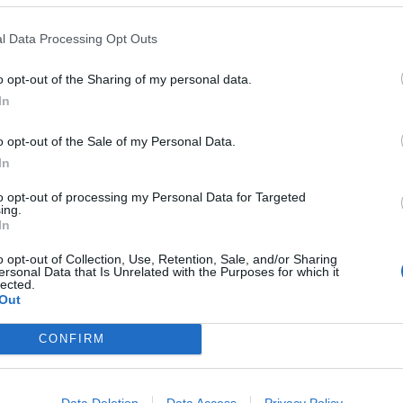
τιπεριφερειάρχης κ Τζανετέα, ανακηρύχθηκε
ικών, φορέα που η ίδια ίδρυσε πριν από
l Data Processing Opt Outs
o opt-out of the Sharing of my personal data.
ωτιέται κανείς πως χωρά μια τέτοια καρδιά σε
In
o opt-out of the Sale of my Personal Data.
In
to opt-out of processing my Personal Data for Targeted
ing.
In
o opt-out of Collection, Use, Retention, Sale, and/or Sharing
ersonal Data that Is Unrelated with the Purposes for which it
lected.
Out
CONFIRM
Data Deletion
Data Access
Privacy Policy