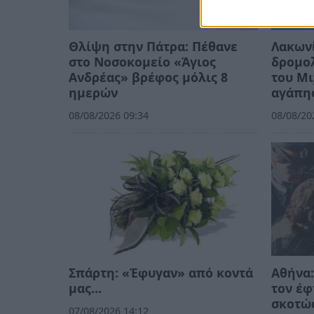
Θλίψη στην Πάτρα: Πέθανε
Λακωνί
στο Νοσοκομείο «Άγιος
δρομολ
Ανδρέας» βρέφος μόλις 8
του Μι
ημερών
αγάπη
08/08/2026 09:34
08/08/20
Σπάρτη: «Έφυγαν» από κοντά
Αθήνα:
μας…
τον έφ
σκοτώσ
07/08/2026 14:12