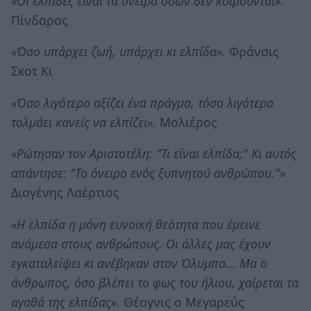
«Οι ελπίδες είναι τα όνειρα όσων δεν κοιμούνται».
Πίνδαρος
«Όσο υπάρχει ζωή, υπάρχει κι ελπίδα».
Φράνσις
Σκοτ Κι
«Όσο λιγότερο αξίζει ένα πράγμα, τόσο λιγότερο
τολμάει κανείς να ελπίζει».
Μολιέρος
«Ρώτησαν τον Αριστοτέλη: "Τι είναι ελπίδα;" Κι αυτός
απάντησε: "Το όνειρο ενός ξυπνητού ανθρώπου."»
Διογένης Λαέρτιος
«Η ελπίδα η μόνη ευνοϊκή θεότητα που έμεινε
ανάμεσα στους ανθρώπους. Οι άλλες μας έχουν
εγκαταλείψει κι ανέβηκαν στον Όλυμπο... Μα ο
άνθρωπος, όσο βλέπει το φως του ήλιου, χαίρεται τα
αγαθά της ελπίδας».
Θέογνις ο Μεγαρεύς