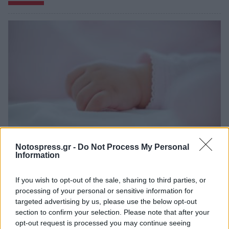
Notospress.gr -
Do Not Process My Personal
Information
Θλίψη στην Πάτρα: Πέθανε στο Νοσοκομείο
«Άγιος Ανδρέας» βρέφος μόλις 8 ημερών
If you wish to opt-out of the sale, sharing to third parties, or
08/08/2026 09:34
processing of your personal or sensitive information for
targeted advertising by us, please use the below opt-out
section to confirm your selection. Please note that after your
opt-out request is processed you may continue seeing