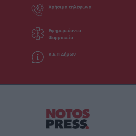
Χρήσιμα τηλέφωνα
Εφημερεύοντα
Φαρμακεία
Κ.Ε.Π Δήμων