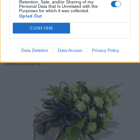
Retention, Sale, and/or Sharing of my
Personal Data that Is Unrelated with the
Purposes for which it was collected.
Opted Out
CONFIRM
Λακωνία: Η Ιερή Μητρόπολη Μονεμβασίας και
Data Deletion
Data Access
Privacy Policy
Σπάρτης υποδέχεται τους ομογενείς
08/08/2026 08:50