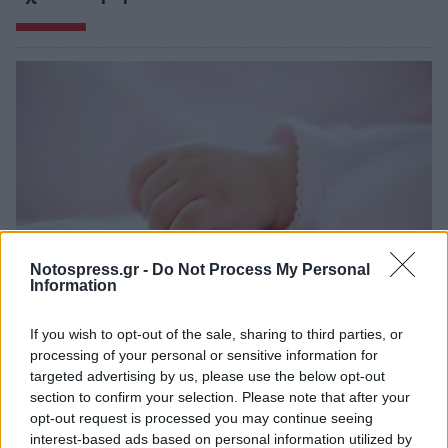
Notospress.gr -
Do Not Process My Personal
Information
Θλίψη στην Πάτρα: Πέθανε στο Νοσοκομείο
If you wish to opt-out of the sale, sharing to third parties, or
«Άγιος Ανδρέας» βρέφος μόλις 8 ημερών
processing of your personal or sensitive information for
targeted advertising by us, please use the below opt-out
08/08/2026 09:34
section to confirm your selection. Please note that after your
opt-out request is processed you may continue seeing
interest-based ads based on personal information utilized by