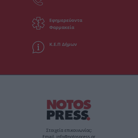
Εφημερεύοντα
Φαρμακεία
Κ.Ε.Π Δήμων
Στοιχεία επικοινωνίας:
Email. info@notospress.gr