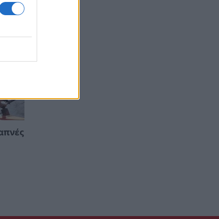
απνές