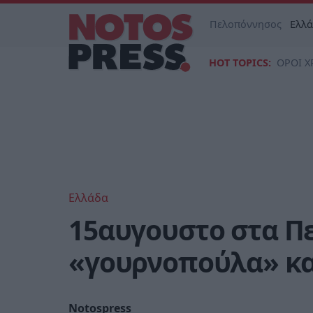
Πελοπόννησος
Ελλ
HOT TOPICS:
ΟΡΟΙ Χ
Ελλάδα
15αυγουστο στα Π
«γουρνοπούλα» κα
Notospress