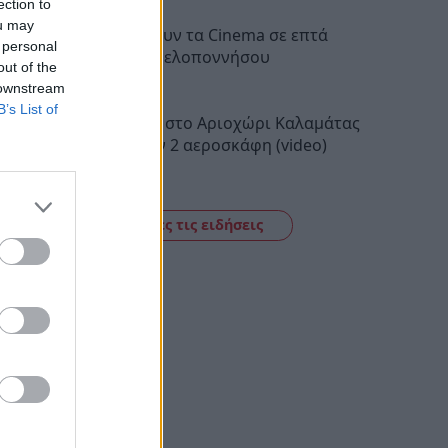
ection to
ou may
Τι προβάλλουν τα Cinema σε επτά
 personal
πόλεις της Πελοποννήσου
out of the
15:12
 downstream
B’s List of
Φωτιά τώρα στο Αριοχώρι Καλαμάτας
– Επιχειρούν 2 αεροσκάφη (video)
14:44
Δείτε όλες τις ειδήσεις
ό το
το
να