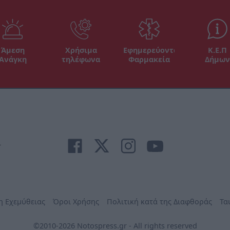
Άμεση
Χρήσιμα
Εφημερεύοντα
Κ.Ε.Π
Ανάγκη
τηλέφωνα
Φαρμακεία
Δήμων
r
η Εχεμύθειας
Όροι Χρήσης
Πολιτική κατά της Διαφθοράς
Τα
©2010-2026 Notospress.gr - All rights reserved