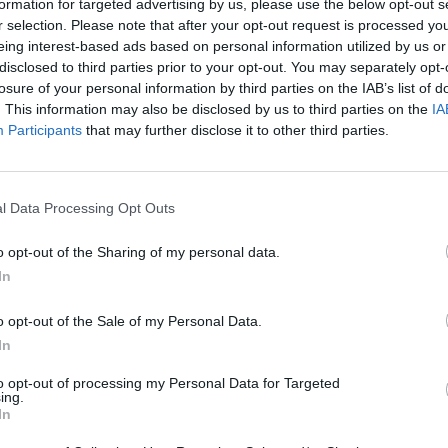
formation for targeted advertising by us, please use the below opt-out s
ιά.
r selection. Please note that after your opt-out request is processed y
eing interest-based ads based on personal information utilized by us or
disclosed to third parties prior to your opt-out. You may separately opt-
losure of your personal information by third parties on the IAB’s list of
. This information may also be disclosed by us to third parties on the
IA
Participants
that may further disclose it to other third parties.
l Data Processing Opt Outs
o opt-out of the Sharing of my personal data.
In
o opt-out of the Sale of my Personal Data.
In
to opt-out of processing my Personal Data for Targeted
ντής πυροσβέστης
Η μαρτυρία κατοίκου απ
ing.
δεκάδες σπίτια, αλλά
Πόρτο Γερμενό: «Κάηκε 
In
το δικό του
σπίτι μου, δεν έχω πού 