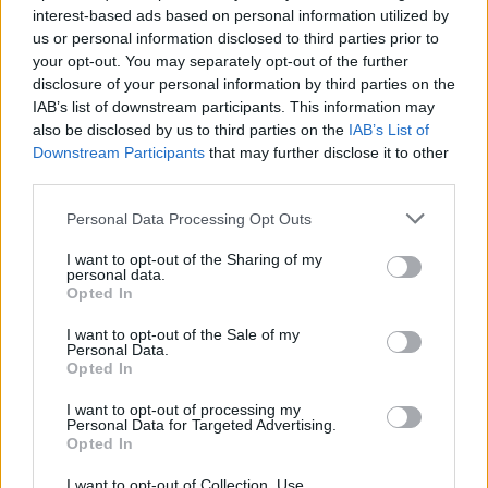
interest-based ads based on personal information utilized by
us or personal information disclosed to third parties prior to
your opt-out. You may separately opt-out of the further
disclosure of your personal information by third parties on the
IAB’s list of downstream participants. This information may
also be disclosed by us to third parties on the
IAB’s List of
Downstream Participants
that may further disclose it to other
third parties.
Personal Data Processing Opt Outs
I want to opt-out of the Sharing of my
personal data.
Opted In
Λακωνία: Το τελευταίο δρομολόγιο «γη -
I want to opt-out of the Sale of my
ουρανός» του Μιχάλη που τόσοι αγάπησαν
Personal Data.
Opted In
08/08/2026 09:05
I want to opt-out of processing my
Personal Data for Targeted Advertising.
Opted In
I want to opt-out of Collection, Use,