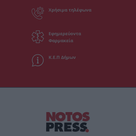
Χρήσιμα τηλέφωνα
Εφημερεύοντα
Φαρμακεία
Κ.Ε.Π Δήμων