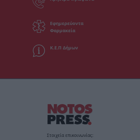
Εφημερεύοντα
Φαρμακεία
Κ.Ε.Π Δήμων
Στοιχεία επικοινωνίας: