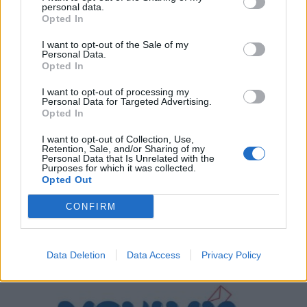
personal data.
Opted In
I want to opt-out of the Sale of my
Personal Data.
Opted In
I want to opt-out of processing my
Personal Data for Targeted Advertising.
Opted In
I want to opt-out of Collection, Use,
Retention, Sale, and/or Sharing of my
Personal Data that Is Unrelated with the
Προαστιακός: Προχωρά η επέκταση της
Purposes for which it was collected.
γραμμής προς το Λουτράκι – Οι νέοι σταθμοί
Opted Out
(video)
CONFIRM
08/08/2026 11:34
Data Deletion
Data Access
Privacy Policy