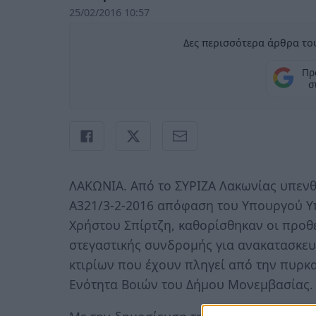
25/02/2016 10:57
Δες περισσότερα άρθρα του
Πρ
σ
ΛΑΚΩΝΙΑ. Από το ΣΥΡΙΖΑ Λακωνίας υπενθυμ
Α321/3-2-2016 απόφαση του Υπουργού Υ
Χρήστου Σπίρτζη, καθορίσθηκαν οι προθ
στεγαστικής συνδρομής για ανακατασκευ
κτιρίων που έχουν πληγεί από την πυρκα
Ενότητα Βοιών του Δήμου Μονεμβασίας.