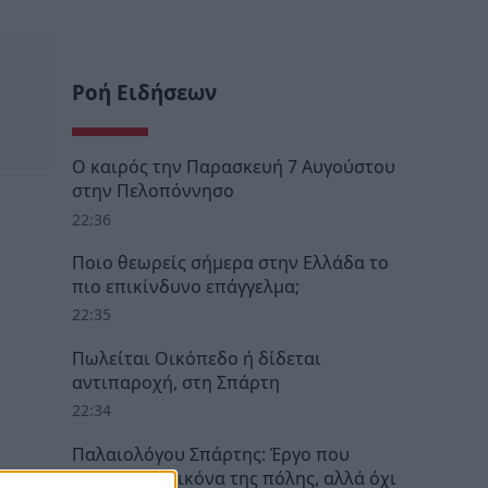
Ροή Ειδήσεων
Ο καιρός την Παρασκευή 7 Αυγούστου
στην Πελοπόννησο
22:36
Ποιο θεωρείς σήμερα στην Ελλάδα το
πιο επικίνδυνο επάγγελμα;
22:35
Πωλείται Οικόπεδο ή δίδεται
αντιπαροχή, στη Σπάρτη
22:34
Παλαιολόγου Σπάρτης: Έργο που
άλλαξε την εικόνα της πόλης, αλλά όχι