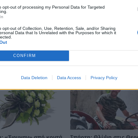
to opt-out of processing my Personal Data for Targeted
ing.
In
o opt-out of Collection, Use, Retention, Sale, and/or Sharing
ersonal Data that Is Unrelated with the Purposes for which it
ντής πυροσβέστης
Η μαρτυρία κατοίκου απ
lected.
Out
δεκάδες σπίτια, αλλά
Πόρτο Γερμενό: «Κάηκε 
το δικό του
σπίτι μου, δεν έχω πού 
CONFIRM
μείνω» (video)
26 12:52
02/08/2026 15:25
Data Deletion
Data Access
Privacy Policy
: «Έφυγαν» από κοντά
Σπάρτη: Θλίψη στις Θερ