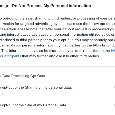
 μπορούν πλέον οι πληγέντες να προβούν
s.gr -
Do Not Process My Personal Information
ές των κτιρίων τους (έκδοση άδειας
να λάβουν αντίστοιχα την στεγαστική
to opt-out of the sale, sharing to third parties, or processing of your per
τις εργασίες που θα πραγματοποιήσουν,
formation for targeted advertising by us, please use the below opt-out s
 απόφαση, σε κάθε στάδιο εργασιών.
r selection. Please note that after your opt-out request is processed y
eing interest-based ads based on personal information utilized by us or
disclosed to third parties prior to your opt-out. You may separately opt-
μοτικής Ενότητας Βοιών είναι το Τ.Α.Σ.
losure of your personal information by third parties on the IAB’s list of
 Νομού Μεσσηνίας.
. This information may also be disclosed by us to third parties on the
IA
Participants
that may further disclose it to other third parties.
l Data Processing Opt Outs
o opt-out of the Sharing of my personal data.
In
o opt-out of the Sale of my Personal Data.
In