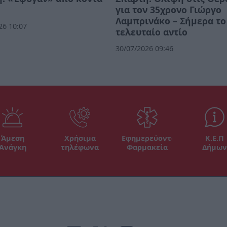
για τον 35χρονο Γιώργο
Λαμπρινάκο – Σήμερα το
26 10:07
τελευταίο αντίο
30/07/2026 09:46
Άμεση
Χρήσιμα
Εφημερεύοντα
Κ.Ε.Π
Ανάγκη
τηλέφωνα
Φαρμακεία
Δήμων