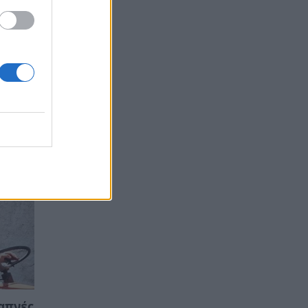
ό το
το
να
απνές