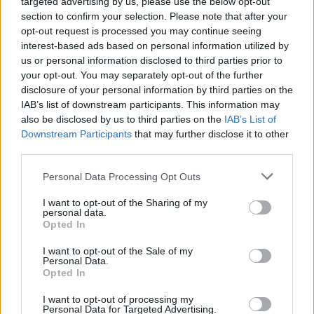
Θλίψη στην Πάτρα: Πέθανε στο Νοσοκομείο
targeted advertising by us, please use the below opt-out
section to confirm your selection. Please note that after your
«Άγιος Ανδρέας» βρέφος μόλις 8 ημερών
opt-out request is processed you may continue seeing
08/08/2026 09:34
interest-based ads based on personal information utilized by
us or personal information disclosed to third parties prior to
your opt-out. You may separately opt-out of the further
disclosure of your personal information by third parties on the
IAB’s list of downstream participants. This information may
also be disclosed by us to third parties on the
IAB’s List of
Downstream Participants
that may further disclose it to other
third parties.
Personal Data Processing Opt Outs
I want to opt-out of the Sharing of my
personal data.
Opted In
I want to opt-out of the Sale of my
Λακωνία: Το τελευταίο δρομολόγιο «γη -
Personal Data.
Opted In
ουρανός» του Μιχάλη που τόσοι αγάπησαν
08/08/2026 09:05
I want to opt-out of processing my
Personal Data for Targeted Advertising.